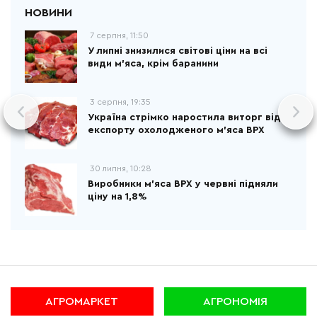
7 серпня, 11:50
У липні знизилися світові ціни на всі
види м'яса, крім баранини
3 серпня, 19:35
Україна стрімко наростила виторг від
експорту охолодженого м'яса ВРХ
30 липня, 10:28
Виробники м'яса ВРХ у червні підняли
ціну на 1,8%
АГРОМАРКЕТ
АГРОНОМІЯ