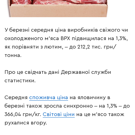
У березні середня ціна виробників свіжого чи
охолодженого м’яса ВРХ підвищилася на 1,3%,
як порівняти з лютим, ‒ до 212,2 тис. грн/
тонна.
Про це свідчать дані Державної служби
статистики.
Середня
споживча ціна
на яловичину в
березні також зросла синхронно ‒ на 1,3% ‒ до
366,04 грн/кг.
Світові ціни
на це м’ясо також
рухалися вгору.