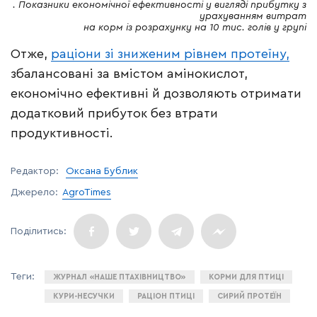
. Показники економічної ефективності у вигляді прибутку з
урахуванням витрат
на корм із розрахунку на 10 тис. голів у групі
Отже,
раціони зі зниженим рівнем протеїну,
збалансовані за вмістом амінокислот,
економічно ефективні й дозволяють отримати
додатковий прибуток без втрати
продуктивності.
Редактор:
Оксана Бублик
Джерело:
AgroTimes
ЖУРНАЛ «НАШЕ ПТАХІВНИЦТВО»
КОРМИ ДЛЯ ПТИЦІ
КУРИ-НЕСУЧКИ
РАЦІОН ПТИЦІ
СИРИЙ ПРОТЕЇН