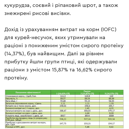
кукурудза, соєвий і ріпаковий шрот, а також
знежирені рисові висівки.
Дохід із урахуванням витрат на корм (IOFC)
для курей-несучок, яких утримували на
раціоні з пониженим умістом сирого протеїну
(14,37%), був найвищим. Далі за рівнем
прибутку йшли групи птиці, які одержували
раціони з умістом 15,87% та 16,62% сирого
протеїну.