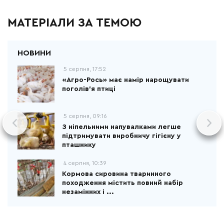
МАТЕРІАЛИ ЗА ТЕМОЮ
5 серпня, 17:52
«Агро-Рось» має намір нарощувати
поголів'я птиці
5 серпня, 09:16
З ніпельними напувалками легше
підтримувати виробничу гігієну у
пташнику
4 серпня, 10:39
Кормова сировина тваринного
походження містить повний набір
незамінних і ...