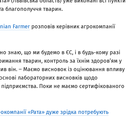
та» (Львівська область) уже виконані всі пункти
а благополуччя тварин.
nian Farmer
розповів керівник агрокомпанії
о знаю, що ми будемо в ЄС, і в будь-кому разі
имання тварин, контроль за їхнім здоров’ям у
слив він. ‒ Маємо висновок із оцінювання впливу
а основі лабораторних висновків щодо
і підприємства. Поки не маємо сертифікованого
окомпанії «Рата» дуже зрідка потребують