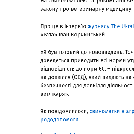
На свинокомплексі агрокомпанії «Ра
закону про ветеринарну медицину т
Про це в інтерв’ю
журналу The Ukrai
«Рата» Іван Корчинський.
«Я був готовий до нововведень. Точн
доведеться приводити всі норми утр
відповідність до норм ЄС, ‒ підкре
на довкілля (ОВД), який видають н
безпечності для довкілля діяльност
ветлікаря».
Як повідомлялося,
свиноматки в агр
рододопомоги.