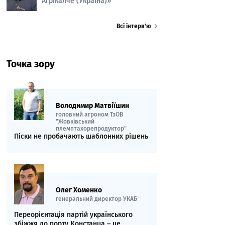
Агрікалче (Україна)»
Всі інтерв’ю
Точка зору
Володимир Матвіїшин
головний агроном ТзОВ
"Жовківський
племптахорепродуктор"
Піски не пробачають шаблонних рішень
Олег Хоменко
генеральний директор УКАБ
Переорієнтація партій українського
збіжжя до порту Констанца – це