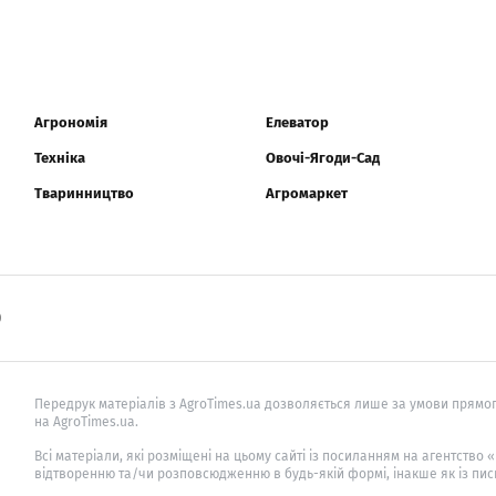
Агрономія
Елеватор
Техніка
Овочі-Ягоди-Сад
Тваринництво
Агромаркет
0
Передрук матеріалів з AgroTimes.ua дозволяється лише за умови прямог
на AgroTimes.ua.
Всі матеріали, які розміщені на цьому сайті із посиланням на агентство
відтворенню та/чи розповсюдженню в будь-якій формі, інакше як із пис