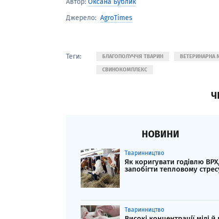
Автор:
Оксана Бублик
AgroTimes
Джерело:
Теги:
БЛАГОПОЛУЧЧЯ ТВАРИН
ВЕТЕРИНАРНА 
СВИНОКОМПЛЕКС
Ч
НОВИНИ
Тваринництво
Як коригувати годівлю ВРХ
запобігти тепловому стрес
Тваринництво
Високі концентрації міді й