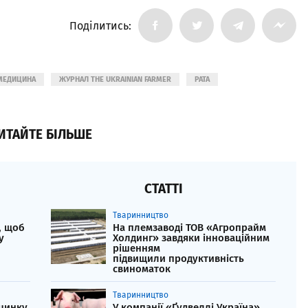
Поділитись:
МЕДИЦИНА
ЖУРНАЛ THE UKRAINIAN FARMER
РАТА
ИТАЙТЕ БІЛЬШЕ
СТАТТІ
Тваринництво
, щоб
На племзаводі ТОВ «Агропрайм
у
Холдинг» завдяки інноваційним
рішенням
підвищили продуктивність
свиноматок
Тваринництво
 цинку
У компанії «Ґудвеллі Україна»