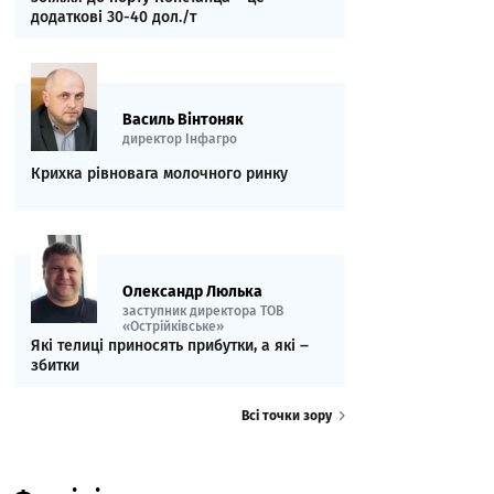
додаткові 30-40 дол./т
Василь Вінтоняк
директор Інфагро
Крихка рівновага молочного ринку
Олександр Люлька
заступник директора ТОВ
«Острійківське»
Які телиці приносять прибутки, а які ‒
збитки
Всі точки зору