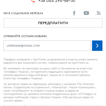
+38 044 294-66-30
ПЕРЕДПЛАТИТИ
ОТРИМУЙТЕ ОСТАННІ НОВИНИ
Передрук матеріалів з AgroTimes.ua дозволяється лише за умови прямого,
відкритого для пошукових систем, гіперпосилання на AgroTimes.ua.
Всі матеріали, які розміщені на цьому сайті із посиланням на агентство
«Інтерфакс-Україна», не підлягають подальшому відтворенню та/чи
розповсюдженню в будь-якій формі, інакше як із письмового дозволу
агентства «Інтерфакс-Україна».
Усі авторські права на інформацію, розміщену у журналах
The Ukrainian
Farmer
, «Садівництво по-українськи», «Плантатор», «Наше птахівництво»,
газеті «АгроМаркет» та інтернет-сторінці видань за адресою
www.agrotimes.ua,
належать виключно видавничому дому «АГП Медіа» та
авторам публікацій, згідно із Законом України «Про авторське право та
суміжні права».