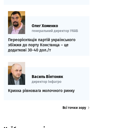
Олег Хоменко
генеральний директор УКАБ
Переорієнтація партій українського
збіжжя до порту Констанца – це
додаткові 30-40 дол./т
Василь Вінтоняк
директор Інфагро
Крихка рівновага молочного ринку
Всі точки зору