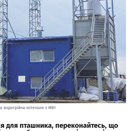
а водогрійна котельня 4 МВт
я для пташника, переконайтесь, що