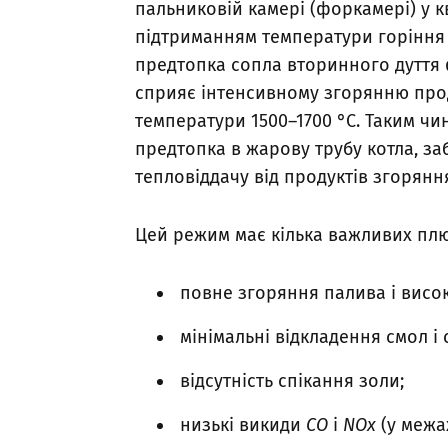
пальниковій камері (форкамері) у 
підтриманням температури горіння 1
предтопка сопла вторинного дуття 
сприяє інтенсивному згорянню прод
температури 1500–1700 °С. Таким ч
предтопка в жарову трубу котла, з
тепловіддачу від продуктів згорянн
Цей режим має кілька важливих плю
повне згоряння палива і висок
мінімальні відкладення смол і
відсутність спікання золи;
низькі викиди
СО
і
NOx
(у межа