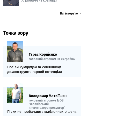
Агрікалче (Україна)»
Всі інтерв’ю
Точка зору
Тарас Корнієнко
головний агроном ГК «Агрейн»
Посіви кукурудзи та соняшнику
демонструють гарний потенціал
Володимир Матвіїшин
головний агроном ТзОВ
"Жовківський
племптахорепродуктор"
Піски не пробачають шаблонних рішень