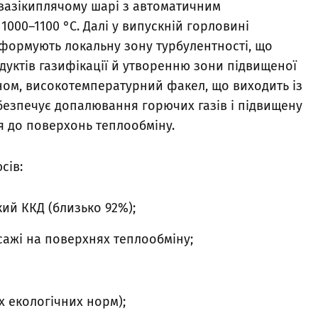
квазікиплячому шарі з автоматичним
000–1100 °С. Далі у випускній горловині
формують локальну зону турбулентності, що
уктів газифікації й утворенню зони підвищеної
ином, високотемпературний факел, що виходить із
абезпечує допалювання горючих газів і підвищену
я до поверхонь теплообміну.
сів:
ий ККД (близько 92%);
 сажі на поверхнях теплообміну;
х екологічних норм);