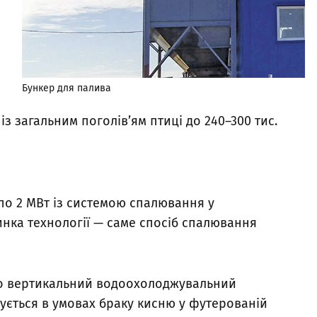
Бункер для палива
з загальним поголів’ям птиці до 240–300 тис.
по 2 МВт із системою спалювання у
инка технології — саме спосіб спалювання
но вертикальний водоохолоджувальний
кується в умовах браку кисню у футерованій