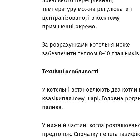
локального перегрівання;
температуру можна регулювати і
централізовано, і в кожному
приміщенні окремо.
За розрахунками котельня може
забезпечити теплом 8–10 пташників і
Технічні особливості
У котельні встановлюють два котли 
квазікиплячому шарі. Головна родз
палива.
У нижній частині котла розташова
предтопок. Спочатку пелета газифі