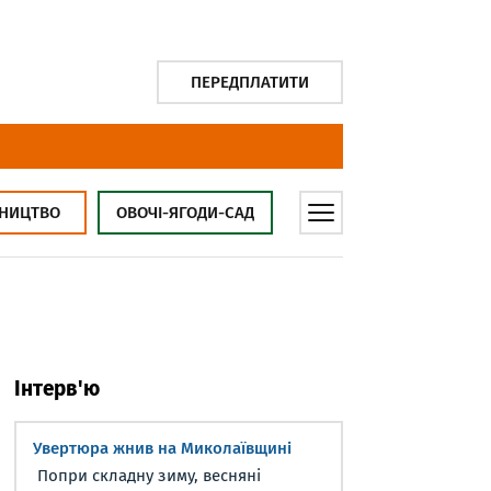
ПЕРЕДПЛАТИТИ
НИЦТВО
ОВОЧІ-ЯГОДИ-САД
Інтерв'ю
Увертюра жнив на Миколаївщині
Попри складну зиму, весняні