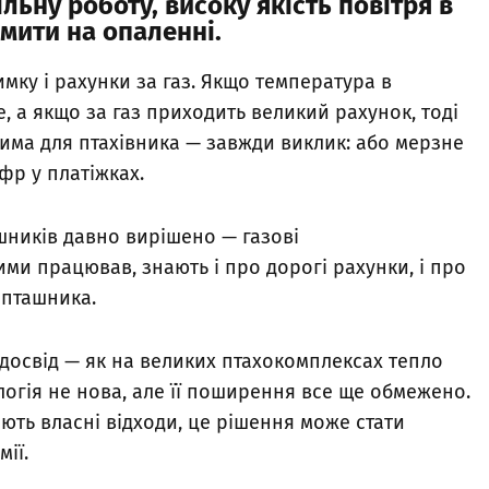
льну роботу, високу якість повітря в
мити на опаленні
.
имку і рахунки за газ. Якщо температура в
, а якщо за газ приходить великий рахунок, тоді
Зима для птахівника — завжди виклик: або мерзне
фр у платіжках.
шників давно вирішено — газові
ими працював, знають і про дорогі рахунки, і про
 пташника.
досвід — як на великих птахокомплексах тепло
логія не нова, але її поширення все ще обмежено.
ають власні відходи, це рішення може стати
ії.