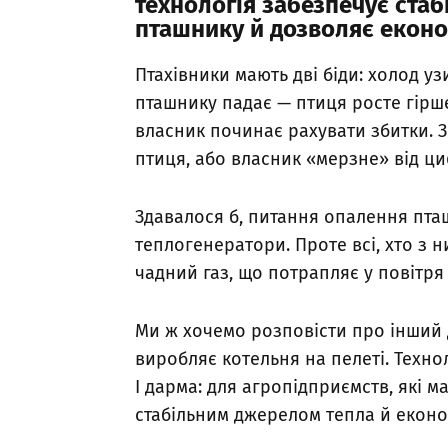
технологія забезпечує стабі
пташнику й дозволяє еконо
Птахівники мають дві біди: холод уз
пташнику падає — птиця росте гірше
власник починає рахувати збитки. 
птиця, або власник «мерзне» від ци
Здавалося б, питання опалення пта
теплогенератори. Проте всі, хто з н
чадний газ, що потрапляє у повітря
Ми ж хочемо розповісти про інший 
виробляє котельня на пелеті. Техно
І дарма: для агропідприємств, які м
стабільним джерелом тепла й економ