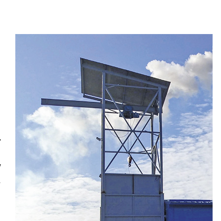
.
у
,