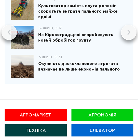
Культиватор замість плуга допоміг
скоротити витрати пального майже
вдвічі
14 липня, 11:17
На Кіровоградщині випробовують
новий обробіток ґрунту
9 липня, 15:31
Окупність диско-лапового агрегата
визначає не лише економія пального
АГРОМАРКЕТ
АГРОНОМІЯ
ТЕХНІКА
ЕЛЕВАТОР