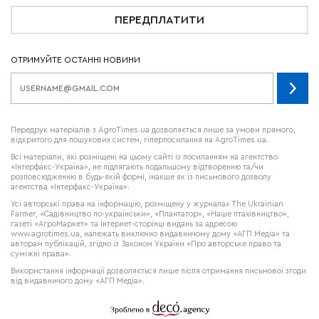
ПЕРЕДПЛАТИТИ
ОТРИМУЙТЕ ОСТАННІ НОВИНИ
Передрук матеріалів з AgroTimes.ua дозволяється лише за умови прямого,
відкритого для пошукових систем, гіперпосилання на AgroTimes.ua.
Всі матеріали, які розміщені на цьому сайті із посиланням на агентство
«Інтерфакс-Україна», не підлягають подальшому відтворенню та/чи
розповсюдженню в будь-якій формі, інакше як із письмового дозволу
агентства «Інтерфакс-Україна».
Усі авторські права на інформацію, розміщену у журналах
The Ukrainian
Farmer
, «Садівництво по-українськи», «Плантатор», «Наше птахівництво»,
газеті «АгроМаркет» та інтернет-сторінці видань за адресою
www.agrotimes.ua,
належать виключно видавничому дому «АГП Медіа» та
авторам публікацій, згідно із Законом України «Про авторське право та
суміжні права».
Використання інформації дозволяється лише після отримання письмової згоди
від видавничого дому «АГП Медіа».