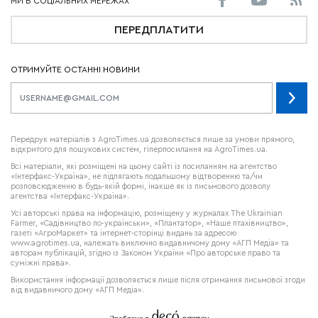
ПЕРЕДПЛАТИТИ
ОТРИМУЙТЕ ОСТАННІ НОВИНИ
Передрук матеріалів з AgroTimes.ua дозволяється лише за умови прямого,
відкритого для пошукових систем, гіперпосилання на AgroTimes.ua.
Всі матеріали, які розміщені на цьому сайті із посиланням на агентство
«Інтерфакс-Україна», не підлягають подальшому відтворенню та/чи
розповсюдженню в будь-якій формі, інакше як із письмового дозволу
агентства «Інтерфакс-Україна».
Усі авторські права на інформацію, розміщену у журналах
The Ukrainian
Farmer
, «Садівництво по-українськи», «Плантатор», «Наше птахівництво»,
газеті «АгроМаркет» та інтернет-сторінці видань за адресою
www.agrotimes.ua,
належать виключно видавничому дому «АГП Медіа» та
авторам публікацій, згідно із Законом України «Про авторське право та
суміжні права».
Використання інформації дозволяється лише після отримання письмової згоди
від видавничого дому «АГП Медіа».