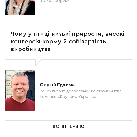
птахофабрики
Чому у птиці низькі прирости, високі
конверсія корму й собівартість
виробництва
Сергій Гудима
консультант департаменту птахівництва
компанії «Коудайс Україна»
ВСІ ІНТЕРВ'Ю