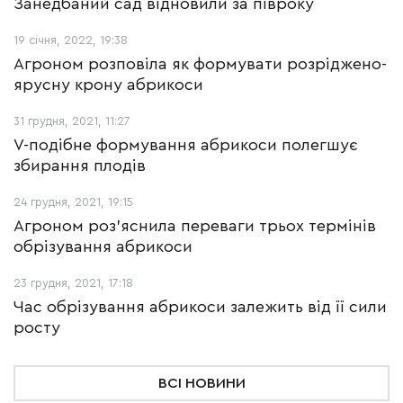
Занедбаний сад відновили за півроку
19 січня, 2022, 19:38
Агроном розповіла як формувати розріджено-
ярусну крону абрикоси
31 грудня, 2021, 11:27
V-подібне формування абрикоси полегшує
збирання плодів
24 грудня, 2021, 19:15
Агроном роз’яснила переваги трьох термінів
обрізування абрикоси
23 грудня, 2021, 17:18
Час обрізування абрикоси залежить від її сили
росту
ВСІ НОВИНИ