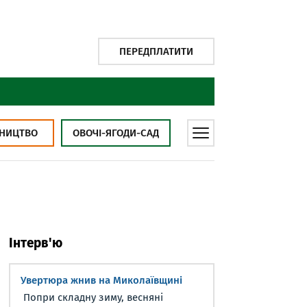
ПЕРЕДПЛАТИТИ
НИЦТВО
ОВОЧІ-ЯГОДИ-САД
Інтерв'ю
Увертюра жнив на Миколаївщині
Попри складну зиму, весняні