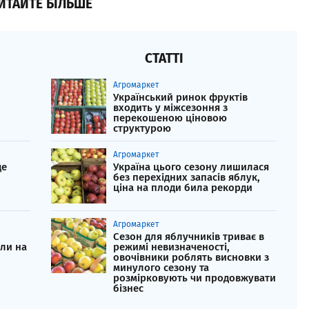
ИТАЙТЕ БІЛЬШЕ
СТАТТІ
Агромаркет
Український ринок фруктів
входить у міжсезоння з
перекошеною ціновою
структурою
Агромаркет
де
Україна цього сезону лишилася
без перехідних запасів яблук,
ціна на плоди била рекорди
Агромаркет
Сезон для яблучників триває в
ли на
режимі невизначеності,
овочівники роблять висновки з
минулого сезону та
розмірковують чи продовжувати
бізнес