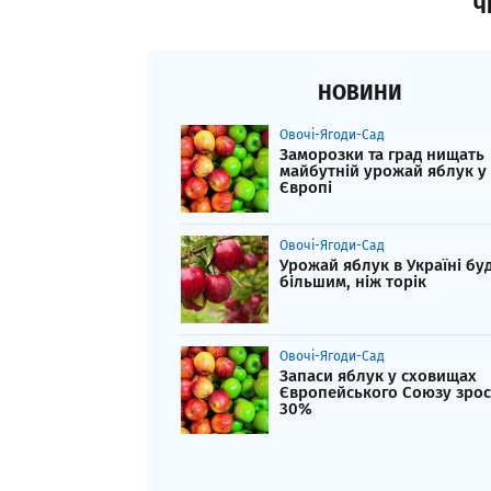
Ч
НОВИНИ
Овочі-Ягоди-Сад
Заморозки та град нищать
майбутній урожай яблук у
Європі
Овочі-Ягоди-Сад
Урожай яблук в Україні бу
більшим, ніж торік
Овочі-Ягоди-Сад
Запаси яблук у сховищах
Європейського Союзу зрос
30%