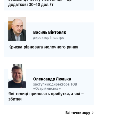
додаткові 30-40 дол./т
Василь Вінтоняк
директор Інфагро
Крихка рівновага молочного ринку
Олександр Люлька
заступник директора ТОВ
«Острійківське»
Які телиці приносять прибутки, а які ‒
збитки
Всі точки зору