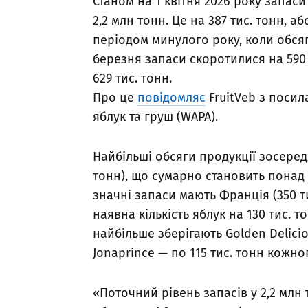
Станом на 1 квітня 2026 року запас
2,2 млн тонн. Це на 387 тис. тонн, а
періодом минулого року, коли обсяг
березня запаси скоротилися на 590 
629 тис. тонн.
Про це
повідомляє
FruitVeb з посил
яблук та груш (WAPA).
Найбільші обсяги продукції зосередже
тонн), що сумарно становить понад
значні запаси мають Франція (350 ти
наявна кількість яблук на 130 тис. 
найбільше зберігають Golden Deliciou
Jonaprince — по 115 тис. тонн кожно
«Поточний рівень запасів у 2,2 мл