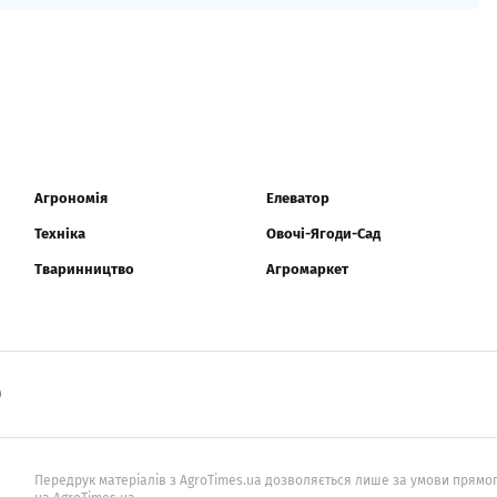
Агрономія
Елеватор
Техніка
Овочі-Ягоди-Сад
Тваринництво
Агромаркет
0
Передрук матеріалів з AgroTimes.ua дозволяється лише за умови прямог