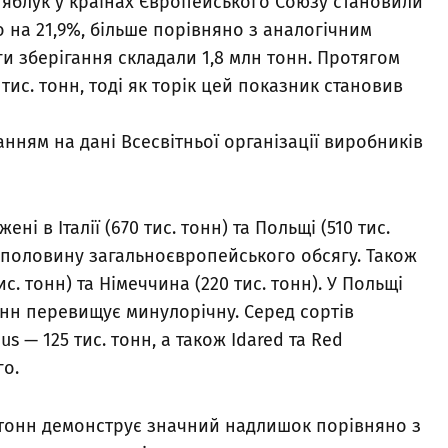
и яблук у країнах Європейського Союзу становили
бо на 21,9%, більше порівняно з аналогічним
и зберігання складали 1,8 млн тонн. Протягом
тис. тонн, тоді як торік цей показник становив
анням на дані Всесвітньої організації виробників
ні в Італії (670 тис. тонн) та Польщі (510 тис.
 половину загальноєвропейського обсягу. Також
с. тонн) та Німеччина (220 тис. тонн). У Польщі
тонн перевищує минулорічну. Серед сортів
s — 125 тис. тонн, а також Idared та Red
го.
н тонн демонструє значний надлишок порівняно з