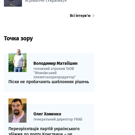
Агрікалче (Україна)»
Всі інтерв’ю
Точка зору
Володимир Матвіїшин
головний агроном ТзОВ
"Жовківський
племптахорепродуктор"
Піски не пробачають шаблонних рішень
Олег Хоменко
генеральний директор УКАБ
Переорієнтація партій українського
збіжжя до порту Констанца – це