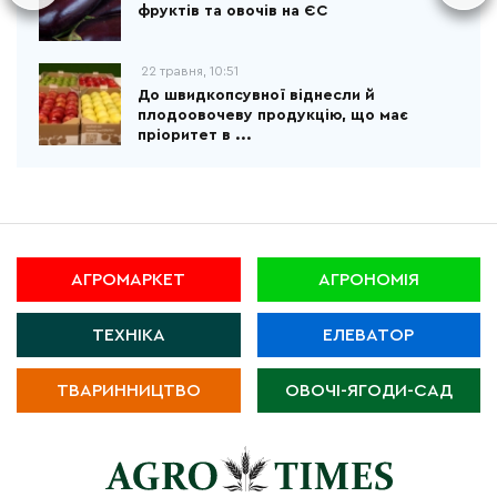
фруктів та овочів на ЄС
22 травня, 10:51
До швидкопсувної віднесли й
плодоовочеву продукцію, що має
пріоритет в ...
АГРОМАРКЕТ
АГРОНОМІЯ
ТЕХНІКА
ЕЛЕВАТОР
ТВАРИННИЦТВО
ОВОЧІ-ЯГОДИ-САД