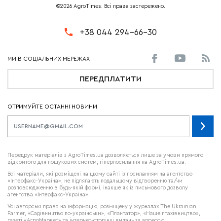
©2026 AgroTimes. Всі права застережено.
+38 044 294-66-30
ПЕРЕДПЛАТИТИ
ОТРИМУЙТЕ ОСТАННІ НОВИНИ
Передрук матеріалів з AgroTimes.ua дозволяється лише за умови прямого,
відкритого для пошукових систем, гіперпосилання на AgroTimes.ua.
Всі матеріали, які розміщені на цьому сайті із посиланням на агентство
«Інтерфакс-Україна», не підлягають подальшому відтворенню та/чи
розповсюдженню в будь-якій формі, інакше як із письмового дозволу
агентства «Інтерфакс-Україна».
Усі авторські права на інформацію, розміщену у журналах
The Ukrainian
Farmer
, «Садівництво по-українськи», «Плантатор», «Наше птахівництво»,
газеті «АгроМаркет» та інтернет-сторінці видань за адресою