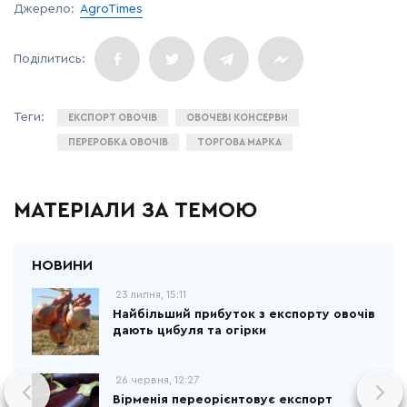
Джерело:
AgroTimes
ЕКСПОРТ ОВОЧІВ
ОВОЧЕВІ КОНСЕРВИ
ПЕРЕРОБКА ОВОЧІВ
ТОРГОВА МАРКА
МАТЕРІАЛИ ЗА ТЕМОЮ
23 липня, 15:11
Найбільший прибуток з експорту овочів
дають цибуля та огірки
26 червня, 12:27
Вірменія переорієнтовує експорт