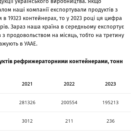
укції українського виробництва. Якщо
алом наші компанії експортували продуктів з
 19323 контейнерах, то у 2023 році ця цифра
ерів. Зараз наша країна в середньому експортує
з продовольством на місяць, тобто на третину
важують в УААЕ.
дуктів рефрижераторними контейнерами, тонн
2021
2022
2023
281326
200554
195213
3012
211
236