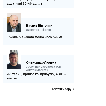
додаткові 30-40 дол./т
Василь Вінтоняк
директор Інфагро
Крихка рівновага молочного ринку
Олександр Люлька
заступник директора ТОВ
«Острійківське»
Які телиці приносять прибутки, а які ‒
збитки
Всі точки зору