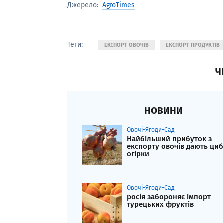
AgroTimes
Джерело:
Теги:
ЕКСПОРТ ОВОЧІВ
ЕКСПОРТ ПРОДУКТІВ
Ч
НОВИНИ
Овочі-Ягоди-Сад
Найбільший прибуток з
експорту овочів дають циб
огірки
Овочі-Ягоди-Сад
росія забороняє імпорт
турецьких фруктів