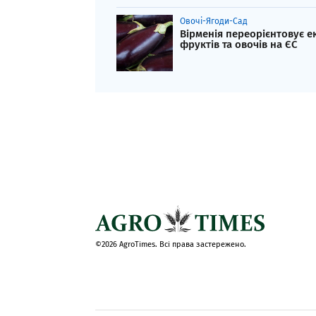
Овочі-Ягоди-Сад
Вірменія переорієнтовує е
фруктів та овочів на ЄС
©2026 AgroTimes. Всі права застережено.