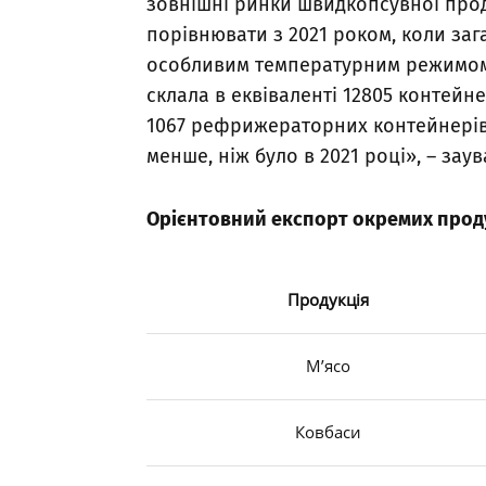
зовнішні ринки швидкопсувної прод
порівнювати з 2021 роком, коли заг
особливим температурним режимом в
склала в еквіваленті 12805 контейн
1067 рефрижераторних контейнерів 
менше, ніж було в 2021 році», – зау
Орієнтовний експорт окремих про
Продукція
М’ясо
Ковбаси