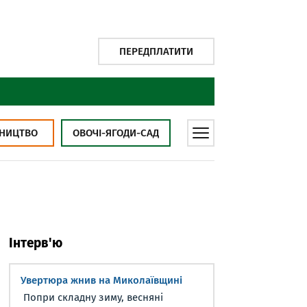
ПЕРЕДПЛАТИТИ
НИЦТВО
ОВОЧІ-ЯГОДИ-САД
Інтерв'ю
Увертюра жнив на Миколаївщині
Попри складну зиму, весняні