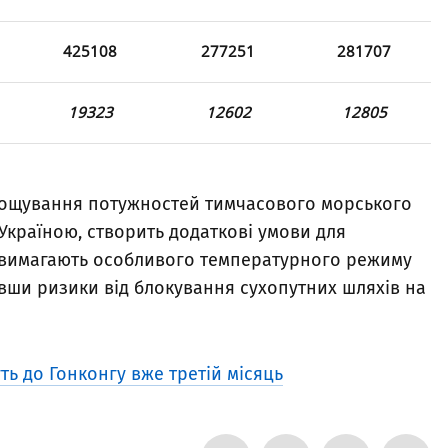
425108
277251
281707
19323
12602
12805
рощування потужностей тимчасового морського
Україною, створить додаткові умови для
о вимагають особливого температурного режиму
ши ризики від блокування сухопутних шляхів на
уть до Гонконгу вже третій місяць