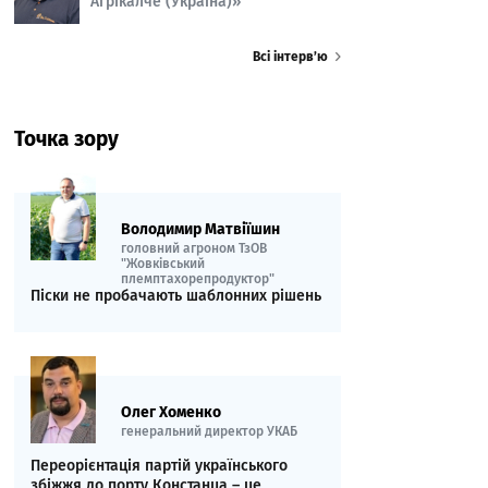
Агрікалче (Україна)»
Всі інтерв’ю
Точка зору
Володимир Матвіїшин
головний агроном ТзОВ
"Жовківський
племптахорепродуктор"
Піски не пробачають шаблонних рішень
Олег Хоменко
генеральний директор УКАБ
Переорієнтація партій українського
збіжжя до порту Констанца – це