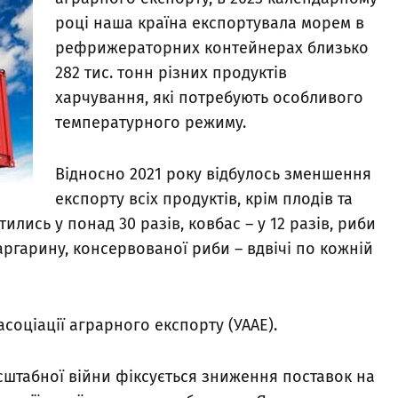
році наша країна експортувала морем в
рефрижераторних контейнерах близько
282 тис. тонн різних продуктів
харчування, які потребують особливого
температурного режиму.
Відносно 2021 року відбулось зменшення
експорту всіх продуктів, крім плодів та
ились у понад 30 разів, ковбас – у 12 разів, риби
маргарину, консервованої риби – вдвічі по кожній
асоціації аграрного експорту (УААЕ).
сштабної війни фіксується зниження поставок на