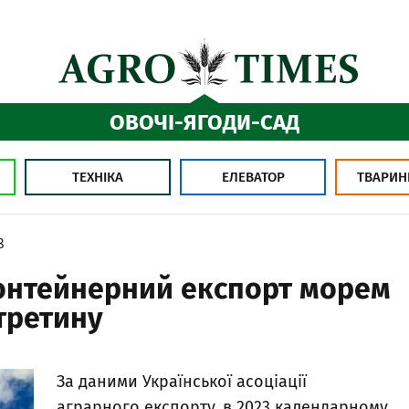
ОВОЧІ-ЯГОДИ-САД
ТЕХНІКА
ЕЛЕВАТОР
ТВАРИН
8
контейнерний експорт морем
 третину
За даними Української асоціації
аграрного експорту, в 2023 календарному