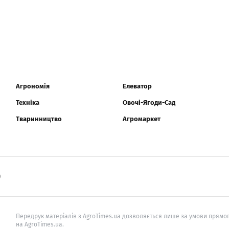
Агрономія
Елеватор
Техніка
Овочі-Ягоди-Сад
Тваринництво
Агромаркет
0
Передрук матеріалів з AgroTimes.ua дозволяється лише за умови прямог
на AgroTimes.ua.