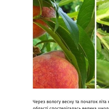
Через вологу весну та початок літа 
області спостерігалась велика шкод