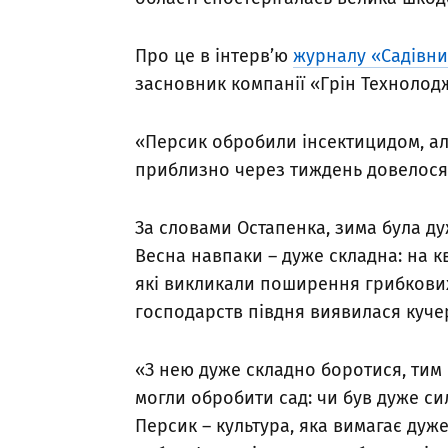
Про це в інтерв’ю
журналу «Садівни
засновник компанії «Грін Технолодж
«Персик обробили інсектицидом, але
приблизно через тиждень довелося 
За словами Остапенка, зима була ду
Весна навпаки – дуже складна: на к
які викликали поширення грибкови
господарств півдня виявилася кучер
«З нею дуже складно боротися, тим 
могли обробити сад: чи був дуже си
Персик – культура, яка вимагає дуже