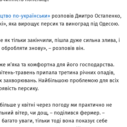
цтво по-українськи»
розповів Дмитро Остапенко,
і», яка вирощує персик та виноград під Одесою.
 як тільки закінчили, пішла дуже сильна злива, і
обробляти знову», – розповів він.
же м’яка та комфортна для його господарства.
вітень-травень припала третина річних опадів,
х захворювань. Найбільшою проблемою для всіх
явість персику.
більше у квітні через погоду ми практично не
льний вітер, чи дощ, – поділився фермер. –
 багато уваги, тільки тоді вона показує себе