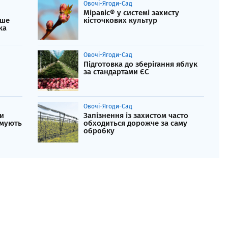
Овочі-Ягоди-Сад
Міравіс® у системі захисту
ише
кісточкових культур
ка
Овочі-Ягоди-Сад
Підготовка до зберігання яблук
за стандартами ЄС
Овочі-Ягоди-Сад
ли
Запізнення із захистом часто
имують
обходиться дорожче за саму
обробку