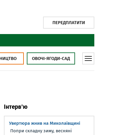
ПЕРЕДПЛАТИТИ
НИЦТВО
ОВОЧІ-ЯГОДИ-САД
Інтерв'ю
Увертюра жнив на Миколаївщині
Попри складну зиму, весняні