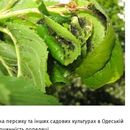
на персику та інших садових культурах в Одеській
очинність попелиці.