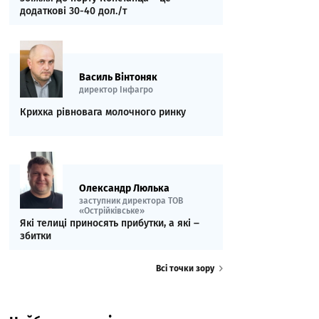
додаткові 30-40 дол./т
Василь Вінтоняк
директор Інфагро
Крихка рівновага молочного ринку
Олександр Люлька
заступник директора ТОВ
«Острійківське»
Які телиці приносять прибутки, а які ‒
збитки
Всі точки зору