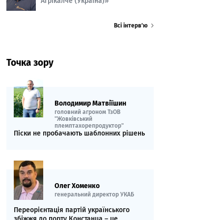
Агрікалче (Україна)»
Всі інтерв’ю
Точка зору
Володимир Матвіїшин
головний агроном ТзОВ
"Жовківський
племптахорепродуктор"
Піски не пробачають шаблонних рішень
Олег Хоменко
генеральний директор УКАБ
Переорієнтація партій українського
збіжжя до порту Констанца – це