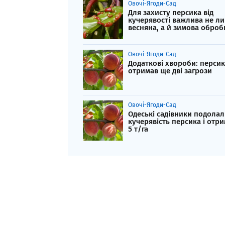
Овочі-Ягоди-Сад
Для захисту персика від
кучерявості важлива не л
весняна, а й зимова оброб
Овочі-Ягоди-Сад
Додаткові хвороби: персик
отримав ще дві загрози
Овочі-Ягоди-Сад
Одеські садівники подола
кучерявість персика і отр
5 т/га