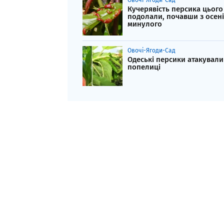
Овочі-Ягоди-Сад
Кучерявість персика цього
подолали, почавши з осені
минулого
Овочі-Ягоди-Сад
Одеські персики атакували
попелиці