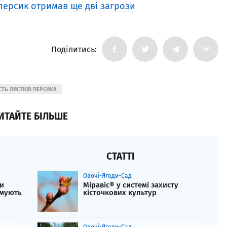
персик отримав ще дві загрози
Поділитись:
СТЬ ЛИСТКІВ ПЕРСИКА
ИТАЙТЕ БІЛЬШЕ
СТАТТІ
Овочі-Ягоди-Сад
ли
Міравіс® у системі захисту
имують
кісточкових культур