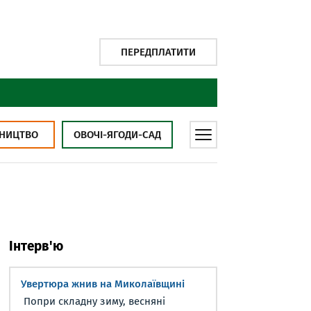
ПЕРЕДПЛАТИТИ
НИЦТВО
ОВОЧІ-ЯГОДИ-САД
Інтерв'ю
Увертюра жнив на Миколаївщині
Попри складну зиму, весняні