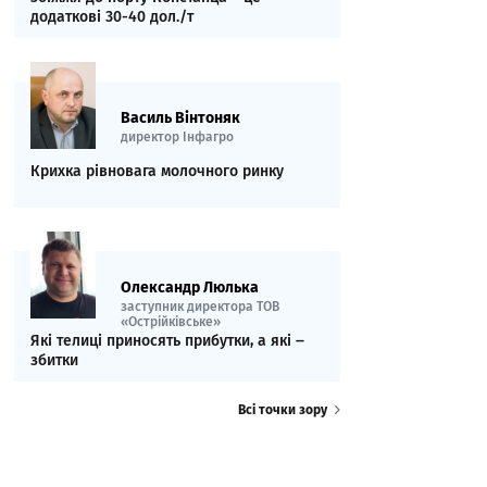
додаткові 30-40 дол./т
Василь Вінтоняк
директор Інфагро
Крихка рівновага молочного ринку
Олександр Люлька
заступник директора ТОВ
«Острійківське»
Які телиці приносять прибутки, а які ‒
збитки
Всі точки зору