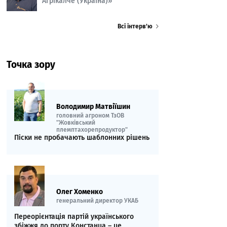
Агрікалче (Україна)»
Всі інтерв’ю
Точка зору
Володимир Матвіїшин
головний агроном ТзОВ
"Жовківський
племптахорепродуктор"
Піски не пробачають шаблонних рішень
Олег Хоменко
генеральний директор УКАБ
Переорієнтація партій українського
збіжжя до порту Констанца – це