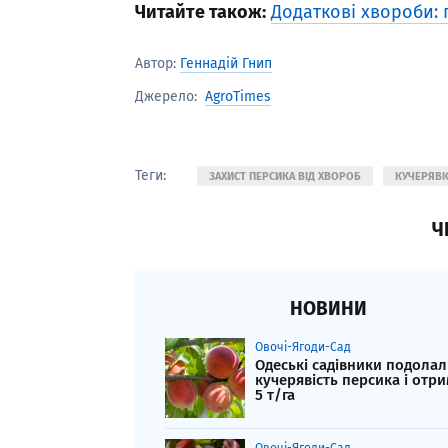
Читайте також:
Додаткові хвороби: 
Автор:
Геннадій Гнип
AgroTimes
Джерело:
Теги:
ЗАХИСТ ПЕРСИКА ВІД ХВОРОБ
КУЧЕРЯВІ
Ч
НОВИНИ
Овочі-Ягоди-Сад
Одеські садівники подола
кучерявість персика і отр
5 т/га