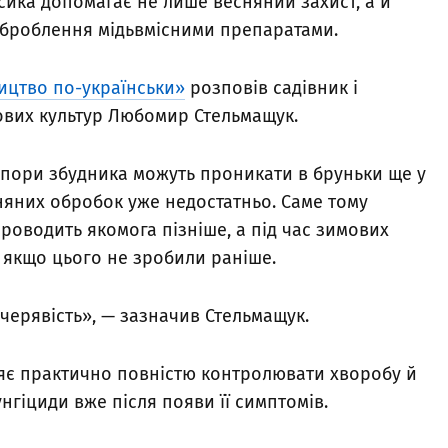
сика допомагає не лише весняний захист, а й
оброблення мідьвмісними препаратами.
ицтво по-українськи»
розповів садівник і
ових культур Любомир Стельмащук.
 спори збудника можуть проникати в бруньки ще у
няних обробок уже недостатньо. Саме тому
роводить якомога пізніше, а під час зимових
 якщо цього не зробили раніше.
кучерявість», — зазначив Стельмащук.
ляє практично повністю контролювати хворобу й
гіциди вже після появи її симптомів.