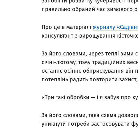
Запобігти розвитку кучерявості пер
правильно обраний час зимового 
Про це в матеріалі
журналу «Садівн
консультант з вирощування кісточк
За його словами, через теплі зими
січні-лютому, тому традиційних вес
останнє осіннє обприскування він п
потеплінь радить повторити захист,
«Три такі обробки — і я забув про 
За його словами, така схема дозво
уникнути потреби застосовувати фун