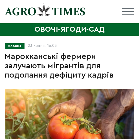
ОВОЧІ-ЯГОДИ-САД
23 квітня, 16:03
Новина
Марокканські фермери
залучають мігрантів для
подолання дефіциту кадрів