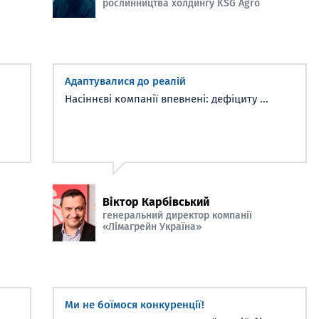
рослинництва холдингу KSG Agro
Адаптувалися до реалій
Насіннєві компанії впевнені: дефіциту ...
Віктор Карбівський
генеральний директор компанії
«Лімагрейн Україна»
Ми не боїмося конкуренції!