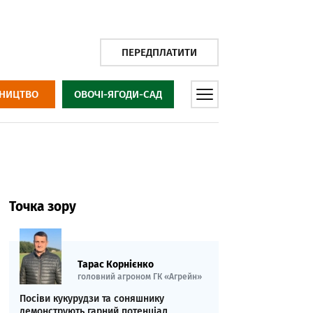
ПЕРЕДПЛАТИТИ
НИЦТВО
ОВОЧІ-ЯГОДИ-САД
Точка зору
Тарас Корнієнко
головний агроном ГК «Агрейн»
Посіви кукурудзи та соняшнику
демонструють гарний потенціал