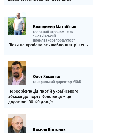
Володимир Матвіїшин
головний агроном ТзОВ
"Жовківський
племптахорепродуктор"
Піски не пробачають шаблонних рішень
Олег Хоменко
генеральний директор УКАБ
Переорієнтація партій українського
збіжжя до порту Констанца – це
додаткові 30-40 дол./т
Василь Вінтоняк