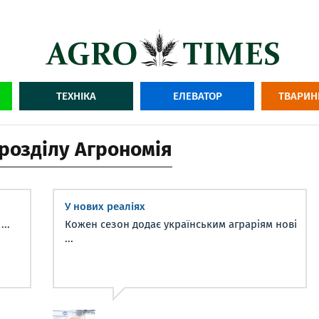
ТЕХНІКА
ЕЛЕВАТОР
ТВАРИН
 розділу Агрономія
У нових реаліях
..
Кожен сезон додає українським аграріям нові
...