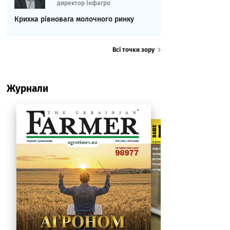
директор Інфагро
Крихка рівновага молочного ринку
Всі точки зору
Журнали