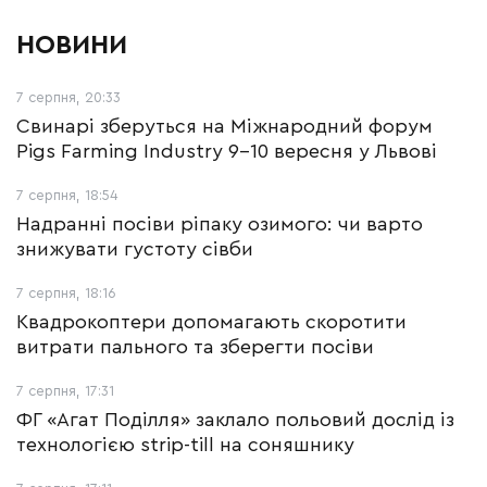
НОВИНИ
7 серпня, 20:33
Свинарі зберуться на Міжнародний форум
Pigs Farming Industry 9-10 вересня у Львові
7 серпня, 18:54
Надранні посіви ріпаку озимого: чи варто
знижувати густоту сівби
7 серпня, 18:16
Квадрокоптери допомагають скоротити
витрати пального та зберегти посіви
7 серпня, 17:31
ФГ «Агат Поділля» заклало польовий дослід із
технологією strip-till на соняшнику