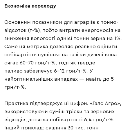
Економіка переходу
Основним показником для аграріїв є тонно-
відсоток (т-%), тобто витрати енергоносія на
зниження вологості однієї тонни зерна на 1%.
Саме ця метрика дозволяє реально оцінити
собівартість сушіння: на газі чи дизелі вона
сягає 60–70 грн/т-%, тоді як тверде
паливо забезпечує 6–12 грн/т-%. У
найоптимальніших випадках — навіть до 5
грн/т-%.
Практика підтверджує ці цифри. «Галс Агро»,
використовуючи суміш тріски та зернових
відходів, досягла собівартості 6,4 грн/т-%.
Інший приклад: сушіння 30 тис. тонн