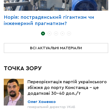
Норія: пострадянський гігантизм чи
Ч
інженерний прагматизм?
у
т
ВСІ АКТУАЛЬНІ МАТЕРІАЛИ
ТОЧКА ЗОРУ
Переорієнтація партій українського
збіжжя до порту Констанца – це
додаткові 30-40 дол./т
Олег Хоменко
генеральний директор УКАБ