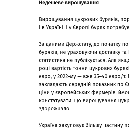
Недешеве вирощування
Вирощування цукрових буряків, пор
І в Україні, і у Європі буряк потреб
За даними Держстату, до початку п
буряків, не ураховуючи доставку та 
статистика не публікується. Але якщо
році вартість тонни цукрових буряк
євро, у 2022-му — вже 35–40 євро/т.
закладають середній показник по ЄС
ціни у європейських фермерів, ймов
констатувати, що вирощування цукр
здорожчало.
Україна закуповує більшу частину п