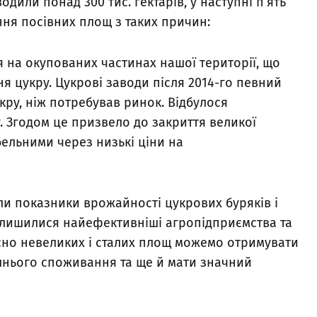
одили понад 300 тис. гектарів, у наступні п’ять
ння посівних площ з таких причин:
ся на окупованих частинах нашої території, що
 цукру. Цукрові заводи після 2014-го певний
ру, ніж потребував ринок. Відбулося
 Згодом це призвело до закриття великої
абельними через низькі ціни на
или показники врожайності цукрових буряків і
у лишилися найефективніші агропідприємства та
осно невеликих і сталих площ можемо отримувати
ішнього споживання та ще й мати значний