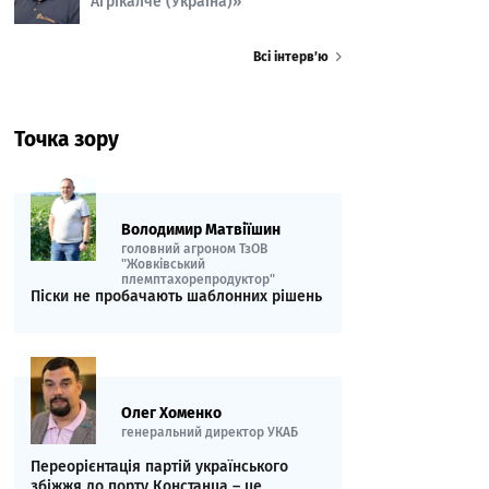
Агрікалче (Україна)»
Всі інтерв’ю
Точка зору
Володимир Матвіїшин
головний агроном ТзОВ
"Жовківський
племптахорепродуктор"
Піски не пробачають шаблонних рішень
Олег Хоменко
генеральний директор УКАБ
Переорієнтація партій українського
збіжжя до порту Констанца – це