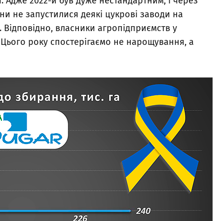
 Адже 2022-й був дуже нестандартним, і через
аїни не запустилися деякі цукрові заводи на
 Відповідно, власники агропідприємств у
. Цього року спостерігаємо не нарощування, а