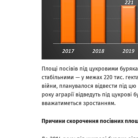
Площі посівів під цукровими буряк
стабільними — у межах 220 тис. гект
війни, планувалося відвести під цю 
року аграрії відведуть під цукрові б
вважатиметься зростанням.
Причини скорочення посівних пло