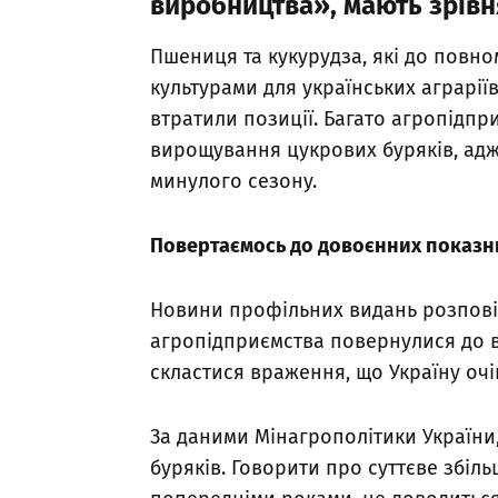
виробництва», мають зрівн
Пшениця та кукурудза, які до повн
культурами для українських аграрії
втратили позиції. Багато агропідп
вирощування цукрових буряків, адж
минулого сезону.
Повертаємось до довоєнних показн
Новини профільних видань розповід
агропідприємства повернулися до 
скластися враження, що Україну очі
За даними Мінагрополітики України, 
буряків. Говорити про суттєве збіл