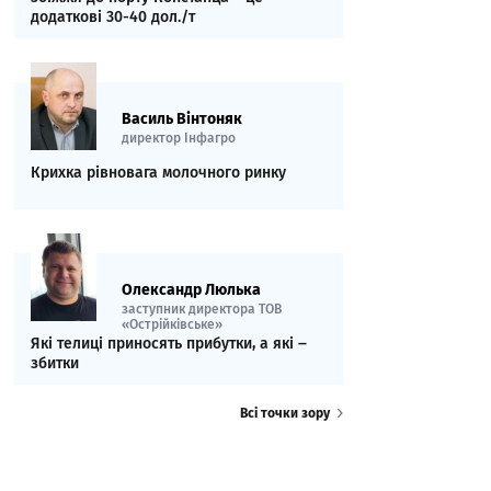
додаткові 30-40 дол./т
Василь Вінтоняк
директор Інфагро
Крихка рівновага молочного ринку
Олександр Люлька
заступник директора ТОВ
«Острійківське»
Які телиці приносять прибутки, а які ‒
збитки
Всі точки зору