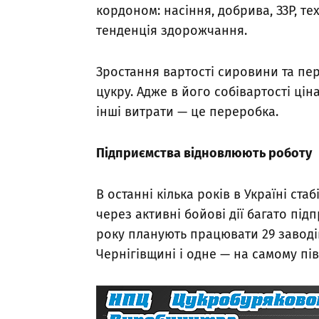
кордоном: насіння, добрива, ЗЗР, те
тенденція здорожчання.
Зростання вартості сировини та п
цукру. Адже в його собівартості цін
інші витрати — це переробка.
Підприємства відновлюють роботу
В останні кілька років в Україні ст
через активні бойові дії багато пі
року планують працювати 29 заводів
Чернігівщині і одне — на самому пі