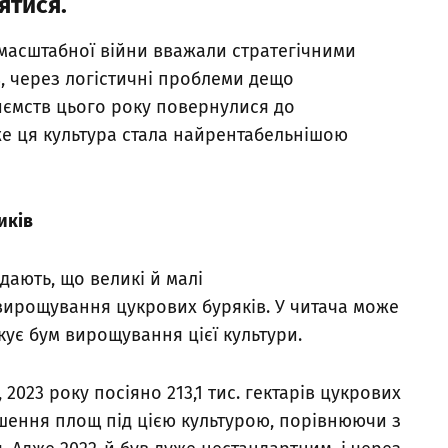
ятися.
омасштабної війни вважали стратегічними
в, через логістичні проблеми дещо
риємств цього року повернулися до
е ця культура стала найрентабельнішою
иків
ають, що великі й малі
вирощування цукрових буряків. У читача може
кує бум вирощування цієї культури.
2023 року посіяно 213,1 тис. гектарів цукрових
ьшення площ під цією культурою, порівнюючи з