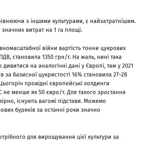
івнюючи з іншими культурами, є найзатратнішим.
ує значних витрат на 1 га площі.
овномасштабної війни вартість тонни цукрових
ПДВ, становила 1350 грн/т. На жаль, нині така
 дивитися на аналогічні дані у Європі, там у 2021
ів за базисної цукристості 16% становила 27–28
 Цьогоріч провідні європейські холдинги
 не менше як 50 євро/т. Для такого зростання
ірно, існують вагомі підстави. Можемо
ових буряків за останні роки значно
отрібного для вирощування цієї культури за