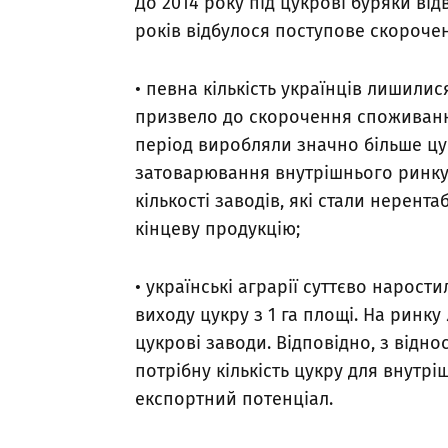
До 2014 року під цукрові буряки відв
років відбулося поступове скороче
• певна кількість українців лишили
призвело до скорочення споживання
період виробляли значно більше цук
затоварювання внутрішнього ринку.
кількості заводів, які стали нерент
кінцеву продукцію;
• українські аграрії суттєво нарост
виходу цукру з 1 га площі. На ринк
цукрові заводи. Відповідно, з відн
потрібну кількість цукру для внутр
експортний потенціал.