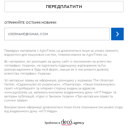
ПЕРЕДПЛАТИТИ
ОТРИМУЙТЕ ОСТАННІ НОВИНИ
Передрук матеріалів з AgroTimes.ua дозволяється лише за умови прямого,
відкритого для пошукових систем, гіперпосилання на AgroTimes.ua.
Всі матеріали, які розміщені на цьому сайті із посиланням на агентство
«Інтерфакс-Україна», не підлягають подальшому відтворенню та/чи
розповсюдженню в будь-якій формі, інакше як із письмового дозволу
агентства «Інтерфакс-Україна».
Усі авторські права на інформацію, розміщену у журналах
The Ukrainian
Farmer
, «Садівництво по-українськи», «Плантатор», «Наше птахівництво»,
газеті «АгроМаркет» та інтернет-сторінці видань за адресою
www.agrotimes.ua,
належать виключно видавничому дому «АГП Медіа» та
авторам публікацій, згідно із Законом України «Про авторське право та
суміжні права».
Використання інформації дозволяється лише після отримання письмової згоди
від видавничого дому «АГП Медіа».