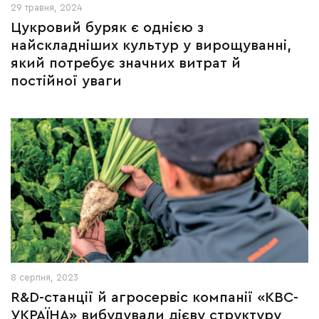
29 травня, 2024
Цукровий буряк є однією з
найскладніших культур у вирощуванні,
який потребує значних витрат й
постійної уваги
8 серпня, 2023
R&D-станції й агросервіс компанії «КВС-
УКРАЇНА» вибудували дієву структуру