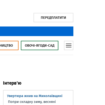
ПЕРЕДПЛАТИТИ
НИЦТВО
ОВОЧІ-ЯГОДИ-САД
Інтерв'ю
Увертюра жнив на Миколаївщині
Попри складну зиму, весняні