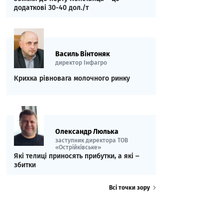
додаткові 30-40 дол./т
Василь Вінтоняк
директор Інфагро
Крихка рівновага молочного ринку
Олександр Люлька
заступник директора ТОВ
«Острійківське»
Які телиці приносять прибутки, а які ‒
збитки
Всі точки зору