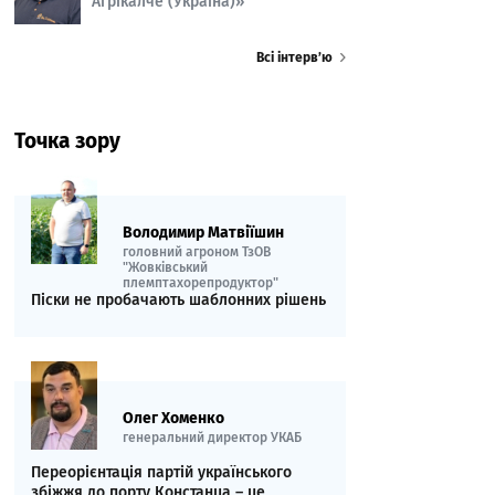
Агрікалче (Україна)»
Всі інтерв’ю
Точка зору
Володимир Матвіїшин
головний агроном ТзОВ
"Жовківський
племптахорепродуктор"
Піски не пробачають шаблонних рішень
Олег Хоменко
генеральний директор УКАБ
Переорієнтація партій українського
збіжжя до порту Констанца – це