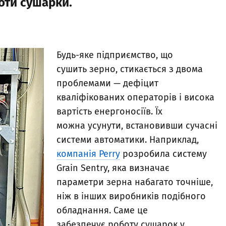
оти сушарки.
Будь-яке підприємство, що
сушить зерно, стикається з двома
проблемами — дефіцит
кваліфікованих операторів і висока
вартість енергоносіїв. Їх
можна усунути, встановивши сучасні
системи автоматики. Наприклад,
компанія Perry
розробила систему
Grain Sentry, яка визначає
параметри зерна набагато точніше,
ніж в інших виробників подібного
обладнання. Саме це
забезпечує роботу сушарок у