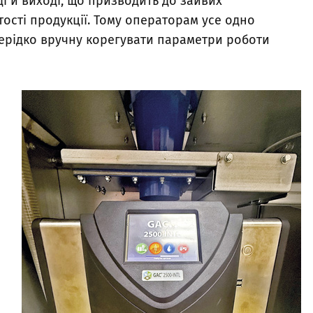
і й виході, що призводить до зайвих
тості продукції. Тому операторам усе одно
нерідко вручну корегувати параметри роботи