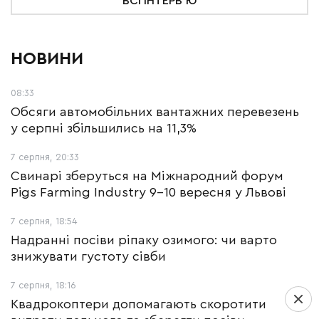
ВСІ ІНТЕРВ'Ю
НОВИНИ
08:33
Обсяги автомобільних вантажних перевезень
у серпні збільшились на 11,3%
7 серпня, 20:33
Свинарі зберуться на Міжнародний форум
Pigs Farming Industry 9-10 вересня у Львові
7 серпня, 18:54
Надранні посіви ріпаку озимого: чи варто
знижувати густоту сівби
7 серпня, 18:16
Квадрокоптери допомагають скоротити