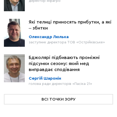
директор Інфагро
Які телиці приносять прибутки, а які
‒ збитки
Олександр Люлька
заступник директора ТОВ «Острійківське»
Бджолярі підбивають проміжні
підсумки сезону: який мед
виправдає сподівання
Сергій Шаронін
голова ради директорів «Пасіка 21»
ВСІ ТОЧКИ ЗОРУ