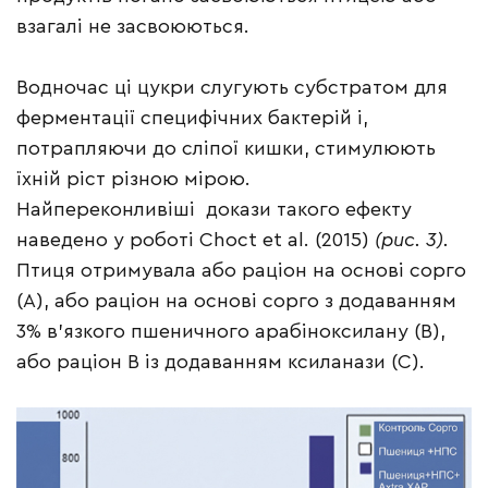
взагалі не засвоюються.
Водночас ці цукри слугують субстратом для
ферментації специфічних бактерій і,
потрапляючи до сліпої кишки, стимулюють
їхній ріст різною мірою.
Найпереконливіші докази такого ефекту
наведено у роботі Choct et al. (2015)
(рис. 3).
Птиця отримувала або раціон на основі сорго
(A), або раціон на основі сорго з додаванням
3% в’язкого пшеничного арабіноксилану (B),
або раціон B із додаванням ксиланази (C).