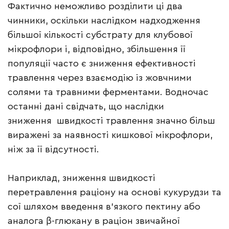
Фактично неможливо розділити ці два
чинники, оскільки наслідком надходження
більшої кількості субстрату для клубової
мікрофлори і, відповідно, збільшення її
популяції часто є зниження ефективності
травлення через взаємодію із жовчними
солями та травними ферментами. Водночас
останні дані свідчать, що наслідки
зниження швидкості травлення значно більш
виражені за наявності кишкової мікрофлори,
ніж за її відсутності.
Наприклад, зниження швидкості
перетравлення раціону на основі кукурудзи та
сої шляхом введення в’язкого пектину або
аналога β-глюкану в раціон звичайної