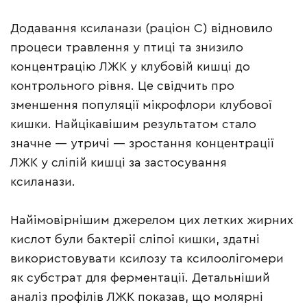
Додавання ксиланази (раціон C) відновило
процеси травлення у птиці та знизило
концентрацію ЛЖК у клубовій кишці до
контрольного рівня. Це свідчить про
зменшення популяції мікрофлори клубової
кишки. Найцікавішим результатом стало
значне — утричі — зростання концентрації
ЛЖК у сліпій кишці за застосування
ксиланази.
Найімовірнішим джерелом цих летких жирних
кислот були бактерії сліпої кишки, здатні
використовувати ксилозу та ксилоолігомери
як субстрат для ферментації. Детальніший
аналіз профілів ЛЖК показав, що молярні