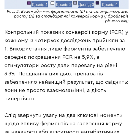
Рис. 2. Взаємодія між ферментами (E) та стимуляторами
росту (A) за стандартної конверсії корму у бройлерів
різного віку
Контрольний показник конверсії корму (FCR) у
кожному із чотирьох досліджень прийняли за
1. Використання лише ферментів забезпечило
середнє покращення FCR на 5,9%, а
стимулятори росту дали перевагу на рівні
3,3%. Поєднання цих двох препаратів
забезпечило найвищий результат, що свідчить:
вони не просто взаємозамінні, а діють
синергічно.
Слід звернути увагу на два ключові моменти
щодо впливу ферментів на засвоєння корму
за наявності або відсутності антибіотичних