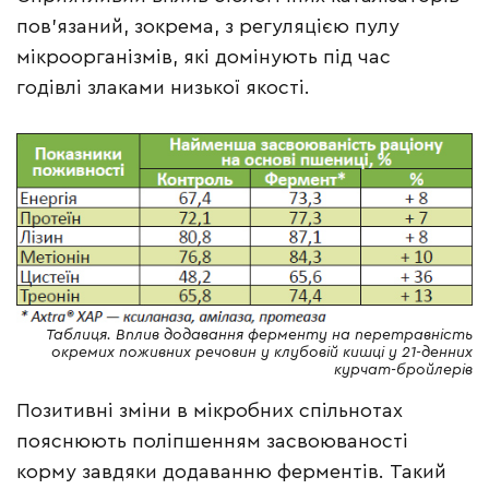
пов’язаний, зокрема, з регуляцією пулу
мікроорганізмів, які домінують під час
годівлі злаками низької якості.
Таблиця. Вплив додавання ферменту на перетравність
окремих поживних речовин у клубовій кишці у 21-денних
курчат-бройлерів
Позитивні зміни в мікробних спільнотах
пояснюють поліпшенням засвоюваності
корму завдяки додаванню ферментів. Такий