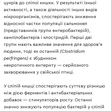
цукрів до сліпої кишки. У результаті їхньої
активності, а також діяльності інших видів
мікроорганізмів, спостерігають зниження
відносної частки популяції сальмонел
(представників групи ентеробактерій),
кампілобактерів і клостридій. Перші дві
групи мають важливе значення для здоров’я
людини, тоді як останній
(Clostridium
perfringens)
є збудником
некротичного ентериту — серйозного
захворювання у свійської птиці.
У сліпій кишці спостерігають суттєву різницю
між дією ферментів і антибактеріальних
добавок — стимуляторів росту. Останні
значно знижують популяцію бактерій у сліпій