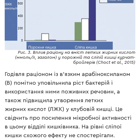
Рис. 3. Вплив раціону на вміст летких жирних кислот
(ммоль/л, загалом) у порожній та сліпій кишці курчат-
бройлерів (Choct et al., 2015)
Годівля раціоном із в’язким арабіноксиланом
(B) помітно уповільнила ріст бактерій і
використання ними поживних речовин, а
також підвищила утворення летких
жирних кислот (ЛЖК) у клубовій кишці. Це
свідчить про посилення мікробної активності
в цьому відділі кишківника. На рівні сліпої
кишки схожого ефекту не спостерігали.