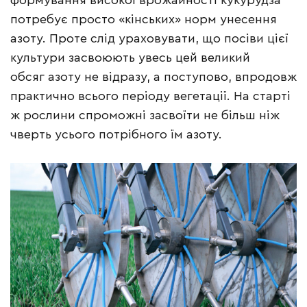
формування високої врожайності кукурудза
потребує просто «кінських» норм унесення
азоту. Проте слід ураховувати, що посіви цієї
культури засвоюють увесь цей великий
обсяг азоту не відразу, а поступово, впродовж
практично всього періоду вегетації. На старті
ж рослини спроможні засвоїти не більш ніж
чверть усього потрібного їм азоту.