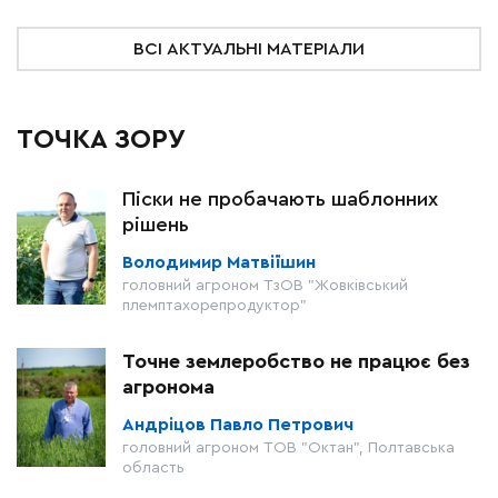
ВСІ АКТУАЛЬНІ МАТЕРІАЛИ
ТОЧКА ЗОРУ
Піски не пробачають шаблонних
рішень
Володимир Матвіїшин
головний агроном ТзОВ "Жовківський
племптахорепродуктор"
Точне землеробство не працює без
агронома
Андріцов Павло Петрович
головний агроном ТОВ "Октан", Полтавська
область