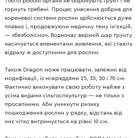
Тобто робочі органи не боронують ґрунт і не
горнуть гребені. Процес унесення добрив для
кореневої системи рослин здійснюється дуже
плавно і, продовжуючи медичну тему ін’єкцій,
— «безболісно». Водночас верхній шар ґрунту
насичується елементами живлення, які стають
відразу ж доступними для рослин.
Також Dragon може працювати, залежно від
модифікації, із міжряддями 25, 35, 50 і 70 см.
Фактично виконувати свою роботу майже з
усіма видами сільгоспкультур — не тільки з
просапними. Аби уникнути ризику
пошкодження рослин у рядку, відстань від
них чітко витримується на рівні 10 см.