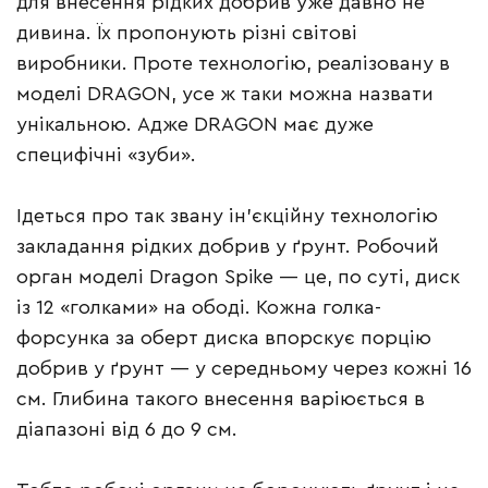
для внесення рідких добрив уже давно не
дивина. Їх пропонують різні світові
виробники. Проте технологію, реалізовану в
моделі DRAGON, усе ж таки можна назвати
унікальною. Адже DRAGON має дуже
специфічні «зуби».
Ідеться про так звану ін’єкційну технологію
закладання рідких добрив у ґрунт. Робочий
орган моделі Dragon Spike — це, по суті, диск
із 12 «голками» на ободі. Кожна голка-
форсунка за оберт диска впорскує порцію
добрив у ґрунт — у середньому через кожні 16
см. Глибина такого внесення варіюється в
діапазоні від 6 до 9 см.