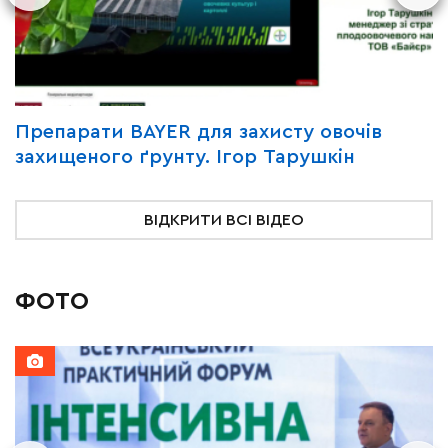
Y
Препарати BAYER для захисту овочів
В
захищеного ґрунту. Ігор Тарушкін
«
ВІДКРИТИ ВСІ ВІДЕО
ФОТО