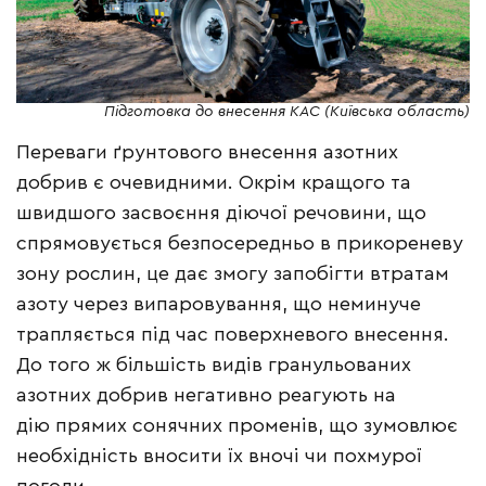
Підготовка до внесення КАС (Київська область)
Переваги ґрунтового внесення азотних
добрив є очевидними. Окрім кращого та
швидшого засвоєння діючої речовини, що
спрямовується безпосередньо в прикореневу
зону рослин, це дає змогу запобігти втратам
азоту через випаровування, що неминуче
трапляється під час поверхневого внесення.
До того ж більшість видів гранульованих
азотних добрив негативно реагують на
дію прямих сонячних променів, що зумовлює
необхідність вносити їх вночі чи похмурої