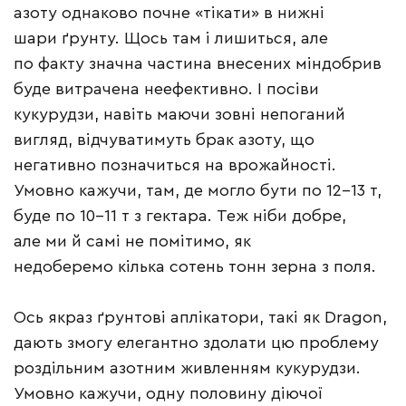
азоту однаково почне «тікати» в нижні
шари ґрунту. Щось там і лишиться, але
по факту значна частина внесених міндобрив
буде витрачена неефективно. І посіви
кукурудзи, навіть маючи зовні непоганий
вигляд, відчуватимуть брак азоту, що
негативно позначиться на врожайності.
Умовно кажучи, там, де могло бути по 12–13 т,
буде по 10–11 т з гектара. Теж ніби добре,
але ми й самі не помітимо, як
недоберемо кілька сотень тонн зерна з поля.
Ось якраз ґрунтові аплікатори, такі як Dragon,
дають змогу елегантно здолати цю проблему
роздільним азотним живленням кукурудзи.
Умовно кажучи, одну половину діючої