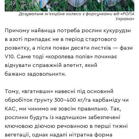
Дозувальне ін’єкційне колесо з форсунками від «РОПА
Україна»
Причому найвища потреба рослин кукурудзи
в азоті припадає не в період стартового
розвитку, а після появи десяти листків — фази
V10. Саме тоді «королева полів» починає
відчувати справжній апетит, який
бажано задовольнити.
Тому, «вгативши» навесні під основний
обробіток ґрунту 300–400 кг/га карбаміду чи
КАС, ми чинимо не зовсім правильно. Так,
рослини будуть із надлишком забезпечені
ключовою діючою речовиною в перші тижні
вегетації, однак надалі нітратна форма