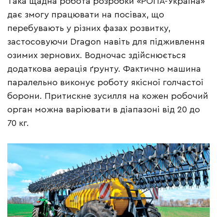
Така щадна робота розробки «РОПА-Україна»
дає змогу працювати на посівах, що
перебувають у різних фазах розвитку,
застосовуючи Dragon навіть для підживлення
озимих зернових. Водночас здійснюється
додаткова аерація ґрунту. Фактично машина
паралельно виконує роботу якісної голчастої
борони. Притискне зусилля на кожен робочий
орган можна варіювати в діапазоні від 20 до
70 кг.