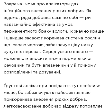
Зокрема, мова про аплікатори для
ін’єкційного внесення рідких добрив. Як
відомо, рідкі добрива самі по собі — річ
надзвичайно ефективна за умов
перманентного браку вологи. Їх значно краще
і швидше засвоює коренева система рослин,
що, своєю чергою, забезпечує цілу низку
супутніх переваг. Серед усього іншого —
можливість вносити нижчі норми діючої
речовини та бути впевненими у її точному
розподіленні та дозуванні.
Ґрунтові аплікатори посідають тут особливе
місце, бо забезпечують найефективніше
прикореневе внесення рідких добрив.
Легкозасвоюване добриво відразу потрапляє