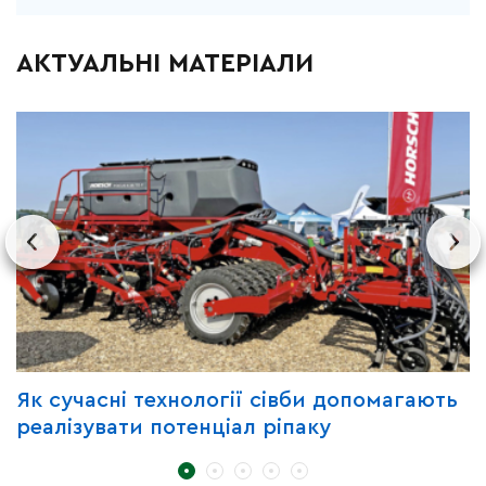
АКТУАЛЬНІ МАТЕРІАЛИ
Як сучасні технології сівби допомагають
З
реалізувати потенціал ріпаку
B
C
д