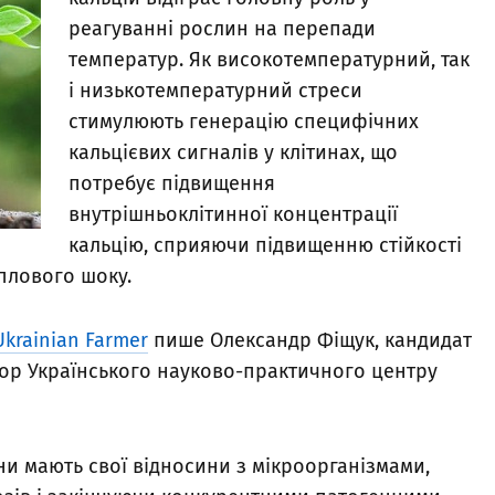
реагуванні рослин на перепади
температур. Як високотемпературний, так
і низькотемпературний стреси
стимулюють генерацію специфічних
кальцієвих сигналів у клітинах, що
потребує підвищення
внутрішньоклітинної концентрації
кальцію, сприяючи підвищенню стійкості
еплового шоку.
Ukrainian Farmer
пише Олександр Фіщук, кандидат
тор Українського науково-практичного центру
ни мають свої відносини з мікроорганізмами,