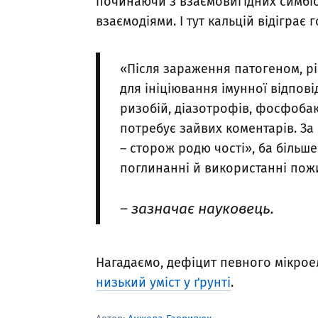
починаючи з взаємовигідних симбі
взаємодіями. І тут кальцій відіграє
«Після зараження патогеном, рі
для ініціювання імунної відпові
ризобій, діазотрофів, фосфобак
потребує зайвих коментарів. За
– сторож родю чості», ба більше
поглинанні й використанні по
– зазначає науковець.
Нагадаємо, дефіцит певного мікрое
низький уміст у ґрунті
.