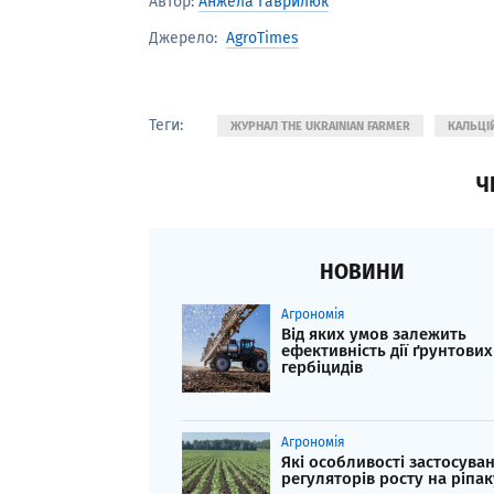
Автор:
Анжела Гаврилюк
AgroTimes
Джерело:
Теги:
ЖУРНАЛ THE UKRAINIAN FARMER
КАЛЬЦІ
Ч
НОВИНИ
Агрономія
Від яких умов залежить
ефективність дії ґрунтових
гербіцидів
Агрономія
Які особливості застосува
регуляторів росту на ріпак