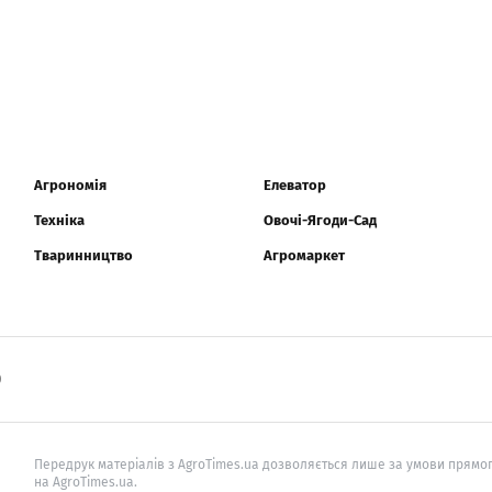
Агрономія
Елеватор
Техніка
Овочі-Ягоди-Сад
Тваринництво
Агромаркет
0
Передрук матеріалів з AgroTimes.ua дозволяється лише за умови прямог
на AgroTimes.ua.