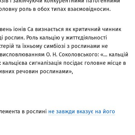
озів і закінчуючи конкурентними патогенними
 головну роль в обох типах взаємовідносин.
вень іонів Ca визнається як критичний чинник
ді рослин. Роль кальцію у життєдіяльності
терій та їхньому симбіозі з рослинами не
 висловлюванням О. Н. Соколовського: «… кальцій
: кальцієва сигналізація посідає головне місце в
живних речовин рослинами»,
лемента в рослині
не завжди вказує на його