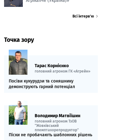
Агрікалче (Україна)»
Всі інтерв’ю
Точка зору
Тарас Корнієнко
головний агроном ГК «Агрейн»
Посіви кукурудзи та соняшнику
демонструють гарний потенціал
Володимир Матвіїшин
головний агроном ТзОВ
"Жовківський
племптахорепродуктор"
Піски не пробачають шаблонних рішень