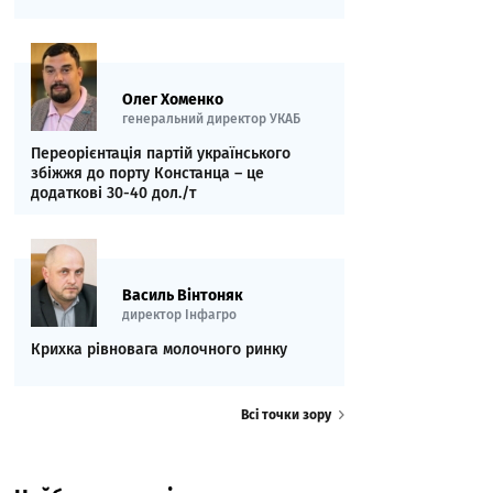
Олег Хоменко
генеральний директор УКАБ
Переорієнтація партій українського
збіжжя до порту Констанца – це
додаткові 30-40 дол./т
Василь Вінтоняк
директор Інфагро
Крихка рівновага молочного ринку
Всі точки зору