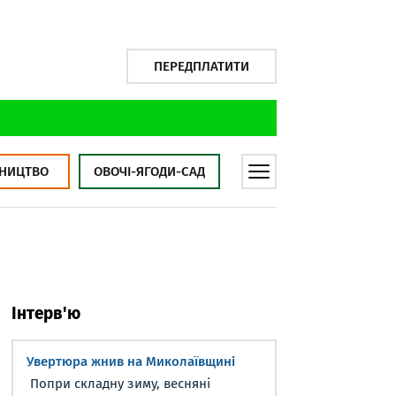
ПЕРЕДПЛАТИТИ
НИЦТВО
ОВОЧІ-ЯГОДИ-САД
Інтерв'ю
Увертюра жнив на Миколаївщині
Попри складну зиму, весняні