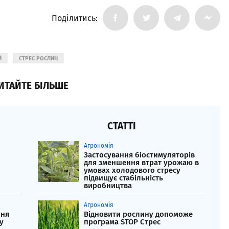
Поділитись:
Й
СТРЕС РОСЛИН
ИТАЙТЕ БІЛЬШЕ
СТАТТІ
Агрономія
Застосування біостимуляторів
для зменшення втрат урожаю в
умовах холодового стресу
підвищує стабільність
виробництва
Агрономія
ння
Відновити рослину допоможе
у
програма STOP Cтрес