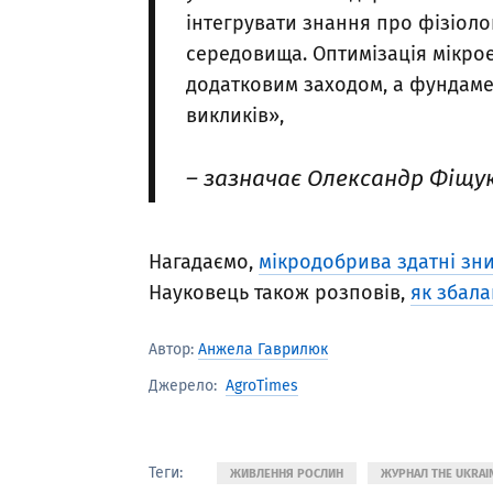
інтегрувати знання про фізіоло
середовища. Оптимізація мікро
додатковим заходом, а фундамен
викликів»,
– зазначає Олександр Фіщук
Нагадаємо,
мікродобрива здатні зни
Науковець також розповів,
як збала
Автор:
Анжела Гаврилюк
AgroTimes
Джерело:
Теги:
ЖИВЛЕННЯ РОСЛИН
ЖУРНАЛ THE UKRAI