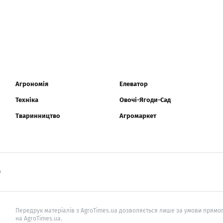
Агрономія
Елеватор
Техніка
Овочі-Ягоди-Сад
Тваринництво
Агромаркет
0
Передрук матеріалів з AgroTimes.ua дозволяється лише за умови прямог
на AgroTimes.ua.