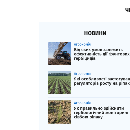
Ч
НОВИНИ
Агрономія
Від яких умов залежить
ефективність дії ґрунтових
гербіцидів
Агрономія
Які особливості застосува
регуляторів росту на ріпак
Агрономія
Як правильно здійснити
гербологічний моніторинг
сівбою ріпаку