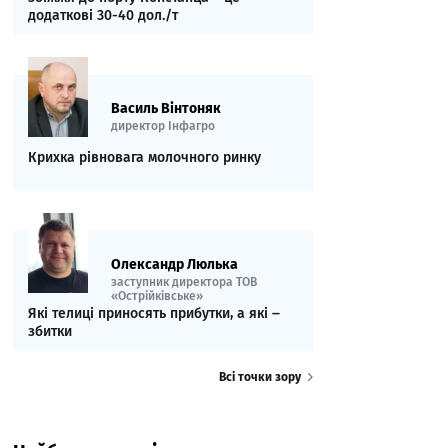
додаткові 30-40 дол./т
Василь Вінтоняк
директор Інфагро
Крихка рівновага молочного ринку
Олександр Люлька
заступник директора ТОВ
«Острійківське»
Які телиці приносять прибутки, а які ‒
збитки
Всі точки зору