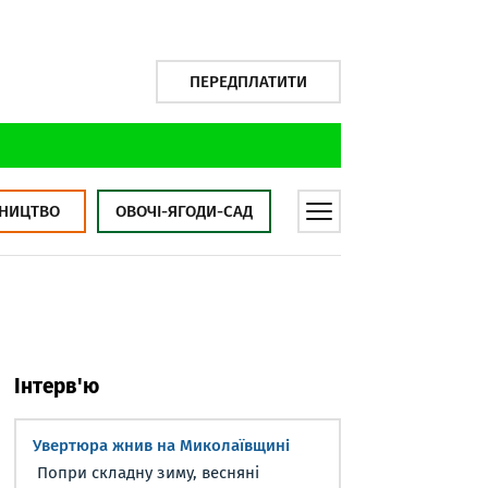
ПЕРЕДПЛАТИТИ
НИЦТВО
ОВОЧІ-ЯГОДИ-САД
Інтерв'ю
Увертюра жнив на Миколаївщині
Попри складну зиму, весняні