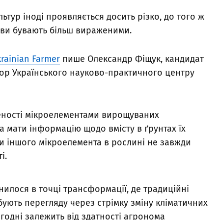
ьтур іноді проявляється досить різко, до того ж
ояви бувають більш вираженими.
rainian Farmer
пише Олександр Фіщук, кандидат
тор Українського науково-практичного центру
еності мікроелементами вирощуваних
а мати інформацію щодо вмісту в ґрунтах їх
и іншого мікроелемента в рослині не завжди
і.
илося в точці трансформації, де традиційні
ують перегляду через стрімку зміну кліматичних
годні залежить від здатності агронома