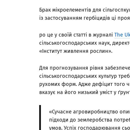
Брак мікроелементів для сільгоспкул
із застосуванням гербіцидів ці пр
ро це у своїй статті в журналі
The Uk
сільськогосподарських наук, дирек
«Інститут живлення рослин».
Для прогнозування рівня забезпеч
сільськогосподарських культур треб
рухомих форм. Адже дефіцит того ч
вказує на його низький уміст у ґрунт
«Сучасне агровиробництво опин
підходи до землеробства потреб
умов. Успіх господарювання сьо