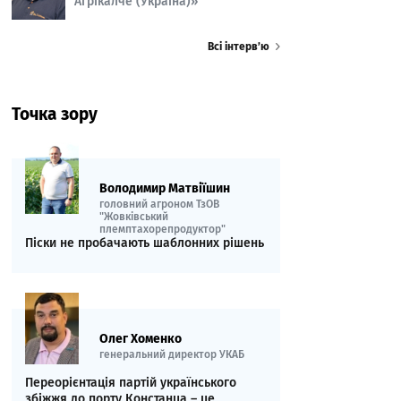
Агрікалче (Україна)»
Всі інтерв’ю
Точка зору
Володимир Матвіїшин
головний агроном ТзОВ
"Жовківський
племптахорепродуктор"
Піски не пробачають шаблонних рішень
Олег Хоменко
генеральний директор УКАБ
Переорієнтація партій українського
збіжжя до порту Констанца – це