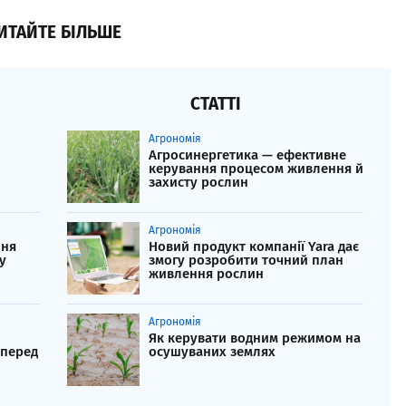
ИТАЙТЕ БІЛЬШЕ
СТАТТІ
Агрономія
Агросинергетика — ефективне
керування процесом живлення й
захисту рослин
Агрономія
ння
Новий продукт компанії Yara дає
у
змогу розробити точний план
живлення рослин
Агрономія
Як керувати водним режимом на
 перед
осушуваних землях