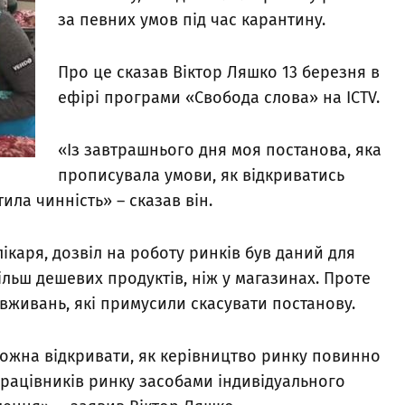
за певних умов під час карантину.
Про це сказав Віктор Ляшко 13 березня в
ефірі програми «Свобода слова» на ICTV.
«Із завтрашнього дня моя постанова, яка
прописувала умови, як відкриватись
ила чинність» – сказав він.
ікаря, дозвіл на роботу ринків був даний для
ільш дешевих продуктів, ніж у магазинах. Проте
вживань, які примусили скасувати постанову.
можна відкривати, як керівництво ринку повинно
і працівників ринку засобами індивідуального