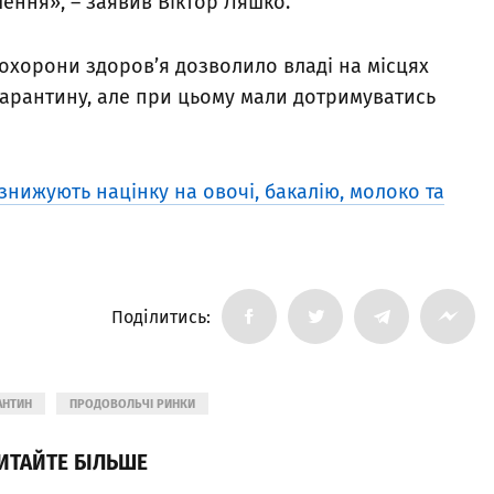
ення», – заявив Віктор Ляшко.
 охорони здоров’я дозволило владі на місцях
карантину, але при цьому мали дотримуватись
знижують націнку на овочі, бакалію, молоко та
Поділитись:
АНТИН
ПРОДОВОЛЬЧІ РИНКИ
ИТАЙТЕ БІЛЬШЕ