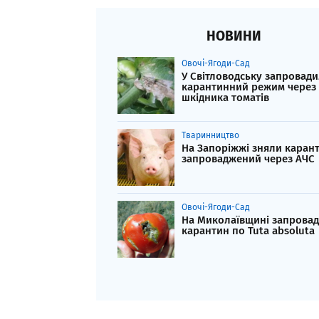
НОВИНИ
Овочі-Ягоди-Сад
У Світловодську запровад
карантинний режим через
шкідника томатів
Тваринництво
На Запоріжжі зняли карант
запроваджений через АЧС
Овочі-Ягоди-Сад
На Миколаївщині запрова
карантин по Tuta absoluta