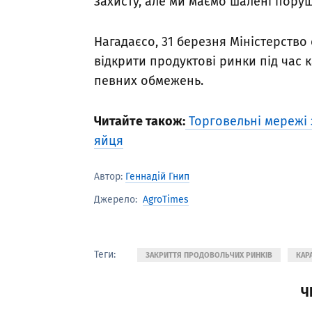
захисту, але ми маємо шалені поруш
Нагадаєсо, 31 березня Міністерство
відкрити продуктові ринки під час 
певних обмежень.
Читайте також:
Торговельні мережі 
яйця
Автор:
Геннадій Гнип
AgroTimes
Джерело:
Теги:
ЗАКРИТТЯ ПРОДОВОЛЬЧИХ РИНКІВ
КАР
Ч