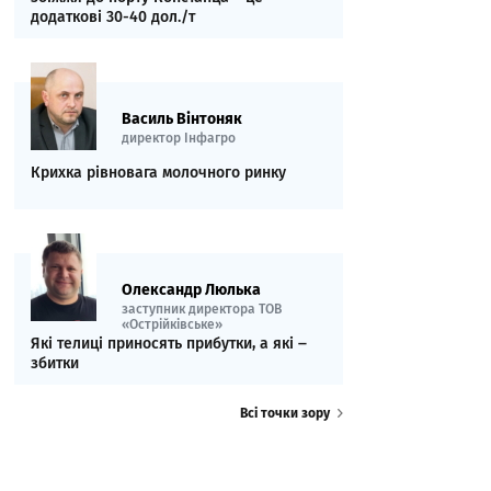
додаткові 30-40 дол./т
Василь Вінтоняк
директор Інфагро
Крихка рівновага молочного ринку
Олександр Люлька
заступник директора ТОВ
«Острійківське»
Які телиці приносять прибутки, а які ‒
збитки
Всі точки зору