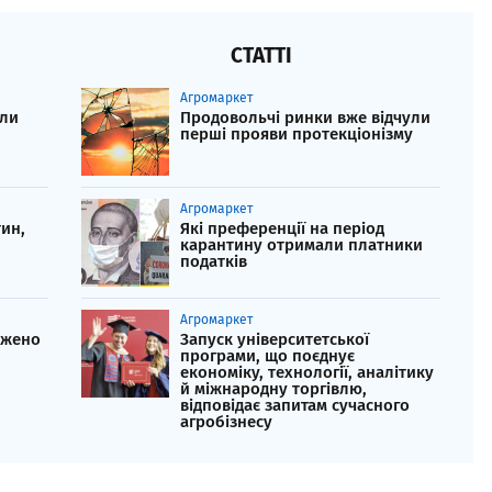
СТАТТІ
Агромаркет
или
Продовольчі ринки вже відчули
перші прояви протекціонізму
Агромаркет
ин,
Які преференції на період
карантину отримали платники
податків
Агромаркет
джено
Запуск університетської
програми, що поєднує
економіку, технології, аналітику
й міжнародну торгівлю,
відповідає запитам сучасного
агробізнесу