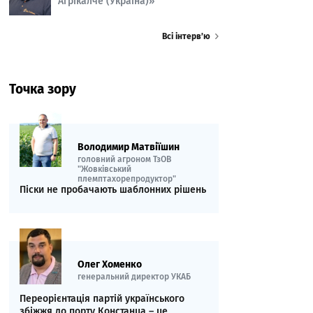
Агрікалче (Україна)»
Всі інтерв’ю
Точка зору
Володимир Матвіїшин
головний агроном ТзОВ
"Жовківський
племптахорепродуктор"
Піски не пробачають шаблонних рішень
Олег Хоменко
генеральний директор УКАБ
Переорієнтація партій українського
збіжжя до порту Констанца – це