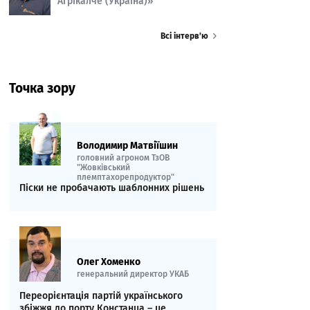
Агрікалче (Україна)»
Всі інтерв’ю
Точка зору
Володимир Матвіїшин
головний агроном ТзОВ
"Жовківський
племптахорепродуктор"
Піски не пробачають шаблонних рішень
Олег Хоменко
генеральний директор УКАБ
Переорієнтація партій українського
збіжжя до порту Констанца – це