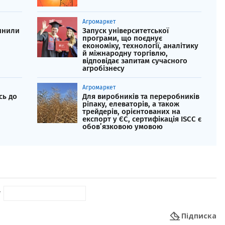
Агромаркет
инили
Запуск університетської
програми, що поєднує
економіку, технології, аналітику
й міжнародну торгівлю,
відповідає запитам сучасного
агробізнесу
Агромаркет
сь до
Для виробників та переробників
ріпаку, елеваторів, а також
трейдерів, орієнтованих на
експорт у ЄС, сертифікація ISCC є
обов’язковою умовою
*
Підписка