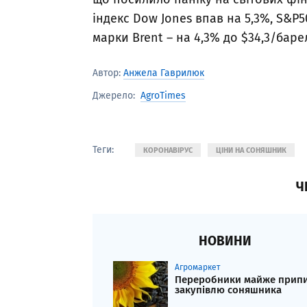
індекс Dow Jones впав на 5,3%, S&P50
марки Brent – на 4,3% до $34,3/баре
Автор:
Анжела Гаврилюк
AgroTimes
Джерело:
Теги:
КОРОНАВІРУС
ЦІНИ НА СОНЯШНИК
Ч
НОВИНИ
Агромаркет
Переробники майже прип
закупівлю соняшника