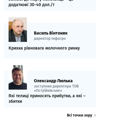
додаткові 30-40 дол./т
Василь Вінтоняк
директор Інфагро
Крихка рівновага молочного ринку
Олександр Люлька
заступник директора ТОВ
«Острійківське»
Які телиці приносять прибутки, а які ‒
збитки
Всі точки зору