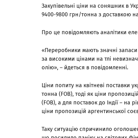
Закупівельні ціни на соняшник в Ук
9400-9800 грн/тонна з доставкою на
Про це повідомляють аналітики елек
«Переробники мають значні запаси 
за високими цінами на тлі невизна
олію», – йдеться в повідомленні.
Ціни попиту на квітневі поставки у
тонна (FOB), тоді як ціни пропозиц
(FOB), а для поставок до Індії – на 
ціни пропозицій аргентинської соєво
Таку ситуацію спричинило оголошен
що посилило паніку на світових фі