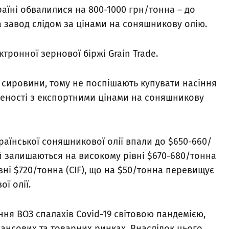
раїні обвалилися на 800-1000 грн/тонна – до
 завод слідом за цінами на соняшникову олію.
тронної зернової біржі Grain Trade.
сировини, тому не поспішають купувати насіння
ченості з експортними цінами на соняшникову
країнської соняшникової олії впали до $650-660/
ій залишаються на високому рівні $670-680/тонна
рівні $720/тонна (CIF), що на $50/тонна перевищує
ї олії.
ня ВОЗ спалахів Covid-19 світовою пандемією,
нансових та товарних ринках. Внаслідок цього