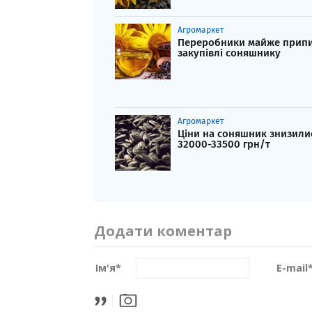
Агромаркет
Переробники майже прип
закупівлі соняшнику
Агромаркет
Ціни на соняшник знизили
32000-33500 грн/т
Додати коментар
Ім'я
*
E-mail