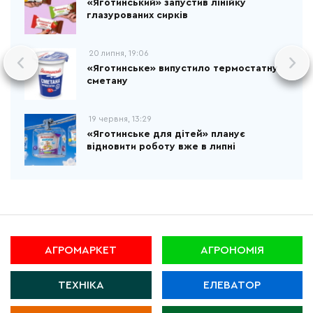
«Яготинський» запустив лінійку
глазурованих сирків
20 липня, 19:06
«Яготинське» випустило термостатну
сметану
19 червня, 13:29
«Яготинське для дітей» планує
відновити роботу вже в липні
АГРОМАРКЕТ
АГРОНОМІЯ
ТЕХНІКА
ЕЛЕВАТОР