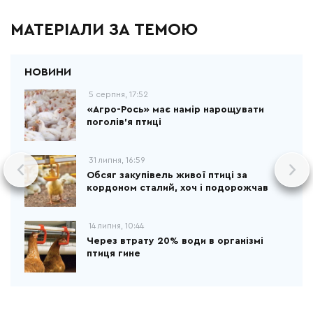
МАТЕРІАЛИ ЗА ТЕМОЮ
5 серпня, 17:52
«Агро-Рось» має намір нарощувати
поголів'я птиці
31 липня, 16:59
Обсяг закупівель живої птиці за
кордоном сталий, хоч і подорожчав
14 липня, 10:44
Через втрату 20% води в організмі
птиця гине