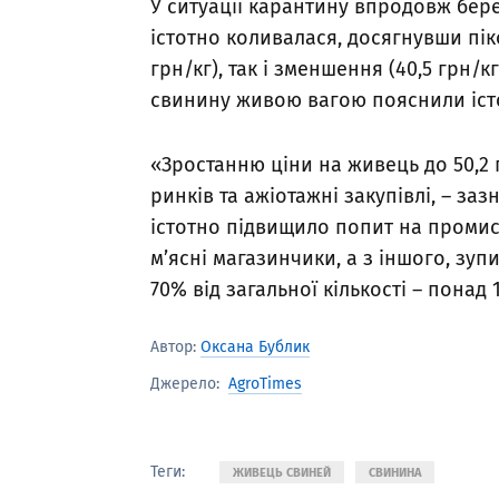
У ситуації карантину впродовж бер
істотно коливалася, досягнувши пі
грн/кг), так і зменшення (40,5 грн/к
свинину живою вагою пояснили іст
«Зростанню ціни на живець до 50,2 
ринків та ажіотажні закупівлі, – заз
істотно підвищило попит на промисл
м’ясні магазинчики, а з іншого, зуп
70% від загальної кількості – понад
Автор:
Оксана Бублик
AgroTimes
Джерело:
Теги:
ЖИВЕЦЬ СВИНЕЙ
СВИНИНА