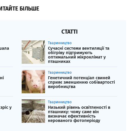
ИТАЙТЕ БІЛЬШЕ
СТАТТІ
Тваринництво
шала
Сучасні системи вентиляції та
обігріву підтримують
оптимальний мікроклімат у
пташниках
Тваринництво
ні
Генетичний потенціал свиней
сприяє зменшенню собівартості
виробництва
Тваринництво
зріс у
Низький рівень освітленості в
пташнику: чому саме він
визначає ефективність
керованого фотоперіоду