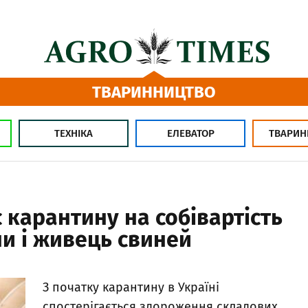
ТВАРИННИЦТВО
ТЕХНІКА
ЕЛЕВАТОР
ТВАРИН
 карантину на собівартість
и і живець свиней
З початку карантину в Україні
спостерігається здороження складових