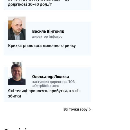
додаткові 30-40 дол./т
Василь Вінтоняк
директор Інфагро
Крихка рівновага молочного ринку
Олександр Люлька
заступник директора ТОВ
«Острійківське»
Які телиці приносять прибутки, а які ‒
збитки
Всі точки зору