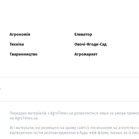
Агрономія
Елеватор
Техніка
Овочі-Ягоди-Сад
Тваринництво
Агромаркет
0
Передрук матеріалів з AgroTimes.ua дозволяється лише за умови прямог
на AgroTimes.ua.
Всі матеріали, які розміщені на цьому сайті із посиланням на агентство
відтворенню та/чи розповсюдженню в будь-якій формі, інакше як із пис