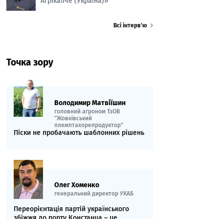
Агрікалче (Україна)»
Всі інтерв’ю
Точка зору
Володимир Матвіїшин
головний агроном ТзОВ
"Жовківський
племптахорепродуктор"
Піски не пробачають шаблонних рішень
Олег Хоменко
генеральний директор УКАБ
Переорієнтація партій українського
збіжжя до порту Констанца – це