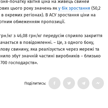
езня-початку квітня ціна на живець свиней
кових цього року значень як
у бік зростання
(50,2
г в окремих регіонах). В АСУ зростання ціни на
отним обмеженням пропозиції.
грн/кг з 46,08 грн/кг передусім сприяло закриття
начається в повідомленні. – Це, з одного боку,
ову свинину, яка реалізується через мережі та
инило збут значній частині виробників – близько
 1700 господарств».
Поділитись: