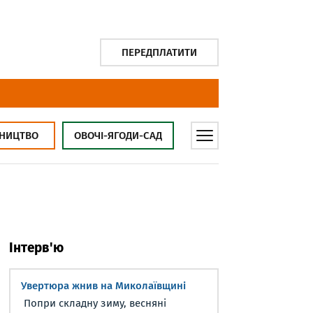
ПЕРЕДПЛАТИТИ
НИЦТВО
ОВОЧІ-ЯГОДИ-САД
Інтерв'ю
Увертюра жнив на Миколаївщині
Попри складну зиму, весняні