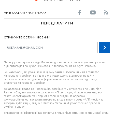
ПЕРЕДПЛАТИТИ
ОТРИМУЙТЕ ОСТАННІ НОВИНИ
Передрук матеріалів з AgroTimes.ua дозволяється лише за умови прямого,
відкритого для пошукових систем, гіперпосилання на AgroTimes.ua.
Всі матеріали, які розміщені на цьому сайті із посиланням на агентство
«Інтерфакс-Україна», не підлягають подальшому відтворенню та/чи
розповсюдженню в будь-якій формі, інакше як із письмового дозволу
агентства «Інтерфакс-Україна».
Усі авторські права на інформацію, розміщену у журналах
The Ukrainian
Farmer
, «Садівництво по-українськи», «Плантатор», «Наше птахівництво»,
газеті «АгроМаркет» та інтернет-сторінці видань за адресою
www.agrotimes.ua,
належать виключно видавничому дому «АГП Медіа» та
авторам публікацій, згідно із Законом України «Про авторське право та
суміжні права».
Використання інформації дозволяється лише після отримання письмової згоди