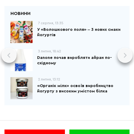
7 серпня, 13:35
У «Волошкового поля» ‒ 3 нових смаки
йогуртів
3 липня, 18:42
Danone почав виробляти айран по-
східному
2 липня, 13:12
«Органік мілк» освоїв виробництво
йогурту з високим умістом білка