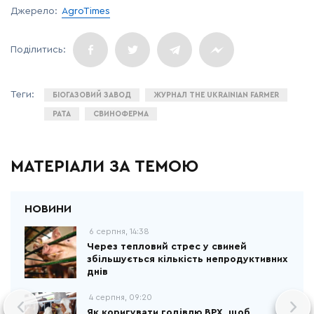
Джерело:
AgroTimes
БІОГАЗОВИЙ ЗАВОД
ЖУРНАЛ THE UKRAINIAN FARMER
РАТА
СВИНОФЕРМА
МАТЕРІАЛИ ЗА ТЕМОЮ
6 серпня, 14:38
Через тепловий стрес у свиней
збільшується кількість непродуктивних
днів
4 серпня, 09:20
Як коригувати годівлю ВРХ, щоб