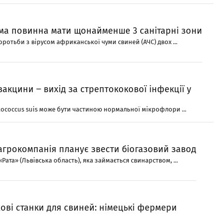
а повинна мати щонайменше 3 санітарні зони
оротьби з вірусом африканської чуми свиней (АЧС) двох ...
вакцини ‒ вихід за стрептококової інфекції у
tococcus suis може бути частиною нормальної мікрофлори ...
агрокомпанія планує звести біогазовий завод
Рата» (Львівська область), яка займається свинарством, ...
ові станки для свиней: німецькі фермери