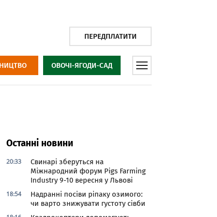
ПЕРЕДПЛАТИТИ
НИЦТВО
ОВОЧІ-ЯГОДИ-САД
Останні новини
20:33
Свинарі зберуться на
Міжнародний форум Pigs Farming
Industry 9-10 вересня у Львові
18:54
Надранні посіви ріпаку озимого:
чи варто знижувати густоту сівби