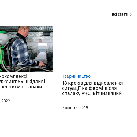
Всі статті
нокомплексі
Тваринництво
джейнт 8» шкідливі
18 кроків для відновлення
а неприємні запахи
ситуації на фермі після
ть за допомогою
спалаху АЧС. Вітчизняний і
труктора
закордонний досвід
я 2022
7 жовтня 2019