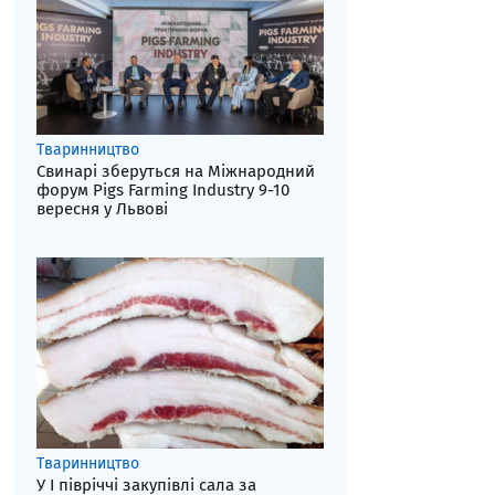
Тваринництво
Свинарі зберуться на Міжнародний
форум Pigs Farming Industry 9-10
вересня у Львові
Тваринництво
У І півріччі закупівлі сала за