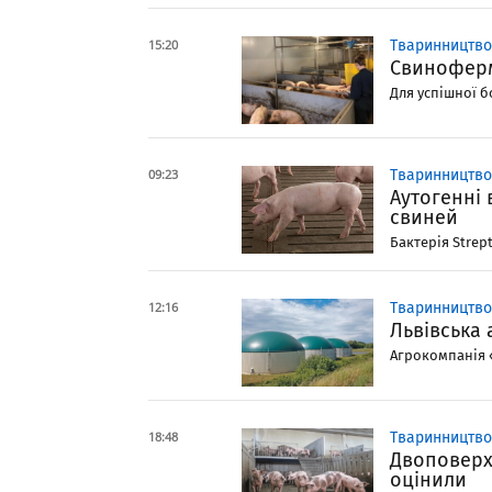
15:20
Тваринництво
Свиноферм
Для успішної б
09:23
Тваринництво
Аутогенні 
свиней
Бактерія Strep
12:16
Тваринництво
Львівська 
Агрокомпанія «
18:48
Тваринництво
Двоповерх
оцінили