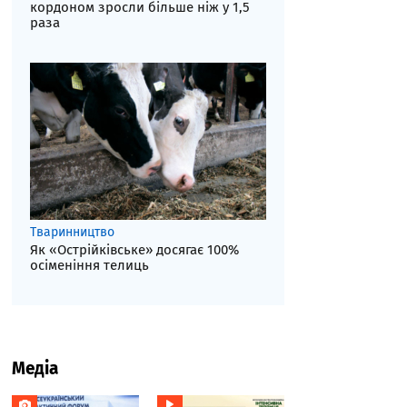
кордоном зросли більше ніж у 1,5
раза
Тваринництво
Як «Острійківське» досягає 100%
осіменіння телиць
Медіа