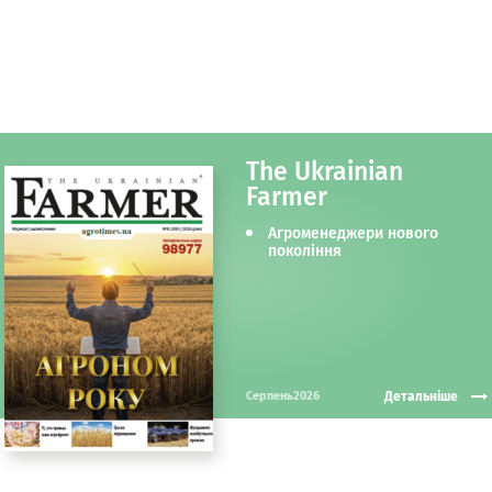
The Ukrainian
Farmer
Агроменеджери нового
покоління
Детальніше
Серпень2026