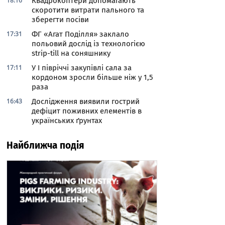
18:16
Квадрокоптери допомагають
скоротити витрати пального та
зберегти посіви
17:31
ФГ «Агат Поділля» заклало
польовий дослід із технологією
strip-till на соняшнику
17:11
У І півріччі закупівлі сала за
кордоном зросли більше ніж у 1,5
раза
16:43
Дослідження виявили гострий
дефіцит поживних елементів в
українських ґрунтах
Найближча подія