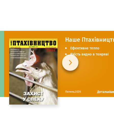
Наше Птахівницт
Ефективне тепло
Якість видно в темряві
Детальніш
Липень2026