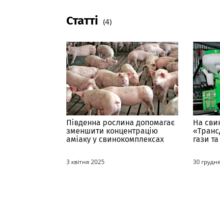
Статті
(4)
Південна рослина допомагає
На сви
зменшити концентрацію
«Транс
аміаку у свинокомплексах
гази т
усуваю
біодес
3 квітня 2025
30 грудн