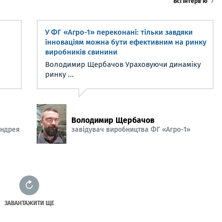
Всі інтерв’ю
У ФГ «Агро-1» переконані: тільки завдяки
інноваціям можна бути ефективним на ринку
виробників свинини
Володимир Щербачов Ураховуючи динаміку
ринку ...
Володимир Щербачов
Андрея
завідувач виробництва ФГ «Агро-1»
ЗАВАНТАЖИТИ ЩЕ