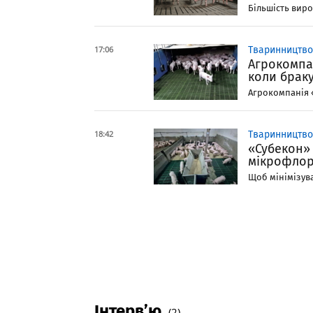
Більшість виро
17:06
Тваринництво
Агрокомпан
коли браку
Агрокомпанія «
18:42
Тваринництво
«Субекон»
мікрофлор
Щоб мінімізува
Інтерв’ю
(2)