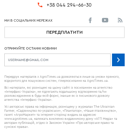
+38 044 294-66-30
ПЕРЕДПЛАТИТИ
ОТРИМУЙТЕ ОСТАННІ НОВИНИ
Передрук матеріалів з AgroTimes.ua дозволяється лише за умови прямого,
відкритого для пошукових систем, гіперпосилання на AgroTimes.ua.
Всі матеріали, які розміщені на цьому сайті із посиланням на агентство
«Інтерфакс-Україна», не підлягають подальшому відтворенню та/чи
розповсюдженню в будь-якій формі, інакше як із письмового дозволу
агентства «Інтерфакс-Україна».
Усі авторські права на інформацію, розміщену у журналах
The Ukrainian
Farmer
, «Садівництво по-українськи», «Плантатор», «Наше птахівництво»,
газеті «АгроМаркет» та інтернет-сторінці видань за адресою
www.agrotimes.ua,
належать виключно видавничому дому «АГП Медіа» та
авторам публікацій, згідно із Законом України «Про авторське право та
суміжні права».