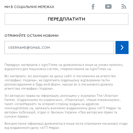
ПЕРЕДПЛАТИТИ
ОТРИМУЙТЕ ОСТАННІ НОВИНИ
Передрук матеріалів з AgroTimes.ua дозволяється лише за умови прямого,
відкритого для пошукових систем, гіперпосилання на AgroTimes.ua.
Всі матеріали, які розміщені на цьому сайті із посиланням на агентство
«Інтерфакс-Україна», не підлягають подальшому відтворенню та/чи
розповсюдженню в будь-якій формі, інакше як із письмового дозволу
агентства «Інтерфакс-Україна».
Усі авторські права на інформацію, розміщену у журналах
The Ukrainian
Farmer
, «Садівництво по-українськи», «Плантатор», «Наше птахівництво»,
газеті «АгроМаркет» та інтернет-сторінці видань за адресою
www.agrotimes.ua,
належать виключно видавничому дому «АГП Медіа» та
авторам публікацій, згідно із Законом України «Про авторське право та
суміжні права».
Використання інформації дозволяється лише після отримання письмової згоди
від видавничого дому «АГП Медіа».