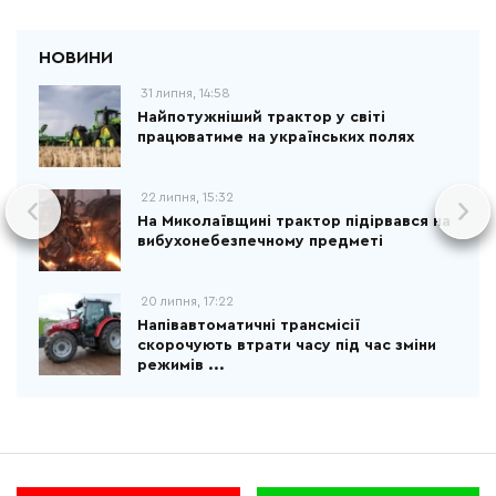
31 липня, 14:58
Найпотужніший трактор у світі
працюватиме на українських полях
22 липня, 15:32
На Миколаївщині трактор підірвався на
вибухонебезпечному предметі
20 липня, 17:22
Напівавтоматичні трансмісії
скорочують втрати часу під час зміни
режимів ...