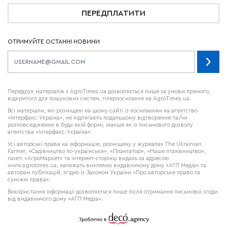
ПЕРЕДПЛАТИТИ
ОТРИМУЙТЕ ОСТАННІ НОВИНИ
Передрук матеріалів з AgroTimes.ua дозволяється лише за умови прямого,
відкритого для пошукових систем, гіперпосилання на AgroTimes.ua.
Всі матеріали, які розміщені на цьому сайті із посиланням на агентство
«Інтерфакс-Україна», не підлягають подальшому відтворенню та/чи
розповсюдженню в будь-якій формі, інакше як із письмового дозволу
агентства «Інтерфакс-Україна».
Усі авторські права на інформацію, розміщену у журналах
The Ukrainian
Farmer
, «Садівництво по-українськи», «Плантатор», «Наше птахівництво»,
газеті «АгроМаркет» та інтернет-сторінці видань за адресою
www.agrotimes.ua,
належать виключно видавничому дому «АГП Медіа» та
авторам публікацій, згідно із Законом України «Про авторське право та
суміжні права».
Використання інформації дозволяється лише після отримання письмової згоди
від видавничого дому «АГП Медіа».