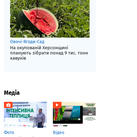
Овочі-Ягоди-Сад
На окупованій Херсонщині
планують зібрати понад 9 тис. тонн
кавунів
Медіа
Фото
Відео