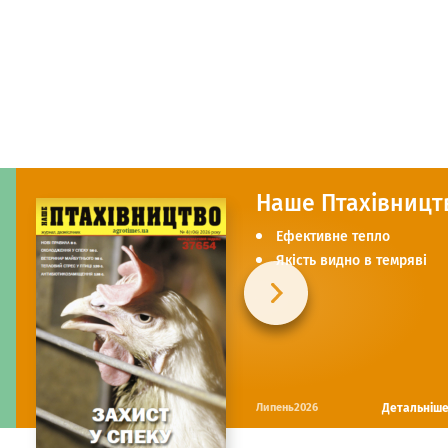
Наше Птахівницт
Ефективне тепло
Якість видно в темряві
Детальніш
Липень2026