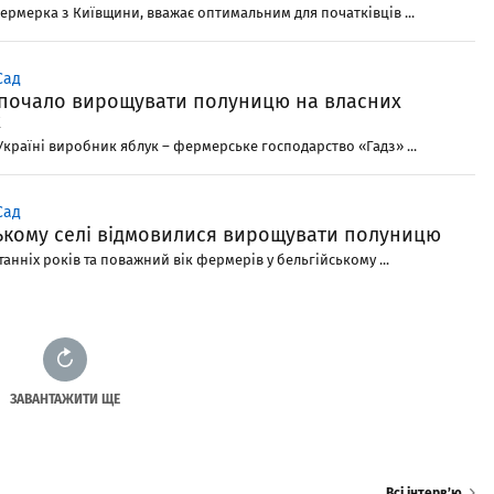
ермерка з Київщини, вважає оптимальним для початківців ...
Сад
 почало вирощувати полуницю на власних
х
країні виробник яблук – фермерське господарство «Гадз» ...
Сад
ському селі відмовилися вирощувати полуницю
танніх років та поважний вік фермерів у бельгійському ...
ЗАВАНТАЖИТИ ЩЕ
Всі інтерв’ю