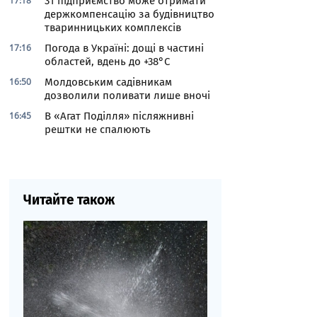
17:18
31 підприємство може отримати
держкомпенсацію за будівництво
тваринницьких комплексів
17:16
Погода в Україні: дощі в частині
областей, вдень до +38°С
16:50
Молдовським садівникам
дозволили поливати лише вночі
16:45
В «Агат Поділля» післяжнивні
рештки не спалюють
Читайте також