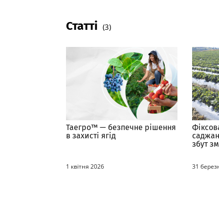
Статті
(3)
Таегро™ — безпечне рішення
Фіксов
в захисті ягід
саджан
збут з
для ви
1 квітня 2026
31 берез