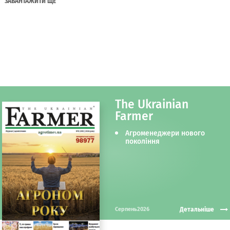
ЗАВАНТАЖИТИ ЩЕ
The Ukrainian
Farmer
Агроменеджери нового
покоління
Детальніше
Серпень2026