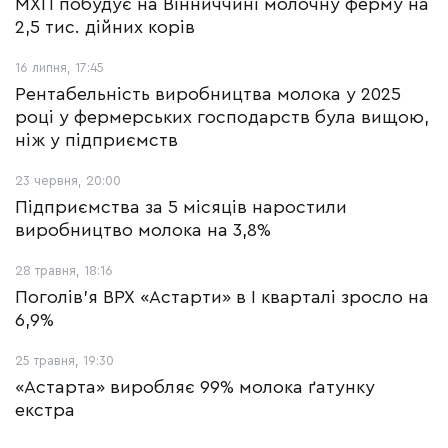
МХП побудує на Вінниччині молочну ферму на
2,5 тис. дійних корів
16 липня, 17:45
Рентабельність виробництва молока у 2025
році у фермерських господарств була вищою,
ніж у підприємств
23 червня, 20:00
Підприємства за 5 місяців наростили
виробництво молока на 3,8%
28 травня, 18:16
Поголів'я ВРХ «Астарти» в І кварталі зросло на
6,9%
25 травня, 19:30
«Астарта» виробляє 99% молока ґатунку
екстра