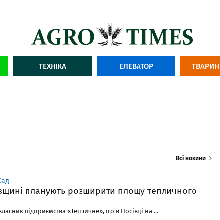
ТЕХНІКА
ЕЛЕВАТОР
ТВАРИН
Всі новини
Сад
івщині планують розширити площу тепличного
власник підприємства «Тепличне», що в Носівці на ...