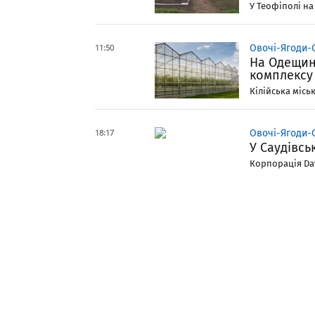
У Теофіполі на
11:50
Овочі-Ягоди-
На Одещин
комплексу
Кілійська місь
18:17
Овочі-Ягоди-
У Саудівсь
Корпорація Dav