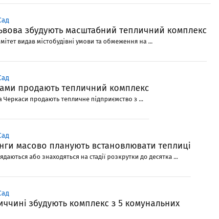
Сад
ьвова збудують масштабний тепличний комплекс
ітет видав містобудівні умови та обмеження на ...
Сад
сами продають тепличний комплекс
ста Черкаси продають тепличне підприємство з ...
Сад
нги масово планують встановлювати теплиці
ядаються або знаходяться на стадії розкрутки до десятка ...
Сад
иччині збудують комплекс з 5 комунальних