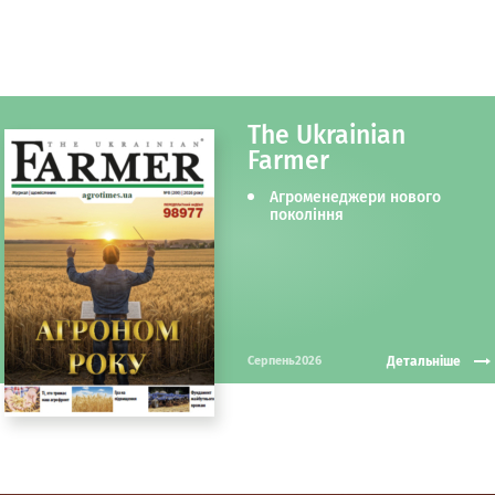
The Ukrainian
Farmer
Агроменеджери нового
покоління
Детальніше
Серпень2026