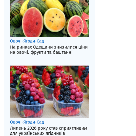
Овочі-Ягоди-Сад
На ринках Одещини знизилися ціни
на овочі, фрукти та баштанні
Овочі-Ягоди-Сад
Липень 2026 року став сприятливим
для українських ягідників