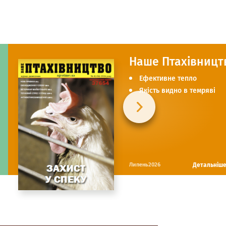
Наше Птахівницт
Ефективне тепло
Якість видно в темряві
Детальніш
Липень2026