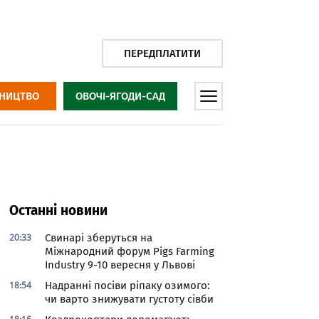
ПЕРЕДПЛАТИТИ
НИЦТВО
ОВОЧІ-ЯГОДИ-САД
Останні новини
20:33
Свинарі зберуться на
Міжнародний форум Pigs Farming
Industry 9-10 вересня у Львові
18:54
Надранні посіви ріпаку озимого:
чи варто знижувати густоту сівби