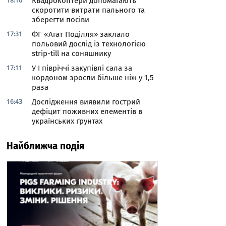
18:16
Квадрокоптери допомагають
скоротити витрати пального та
зберегти посіви
17:31
ФГ «Агат Поділля» заклало
польовий дослід із технологією
strip-till на соняшнику
17:11
У І півріччі закупівлі сала за
кордоном зросли більше ніж у 1,5
раза
16:43
Дослідження виявили гострий
дефіцит поживних елементів в
українських ґрунтах
Найближча подія