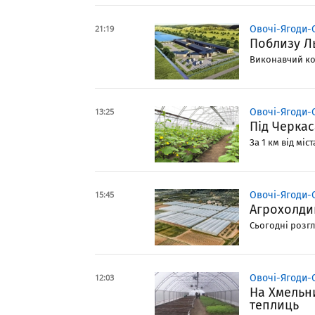
21:19
Овочі-Ягоди-
Поблизу Л
Виконавчий ком
13:25
Овочі-Ягоди-
Під Черка
За 1 км від мі
15:45
Овочі-Ягоди-
Агрохолди
Сьогодні розгл
12:03
Овочі-Ягоди-
На Хмельн
теплиць