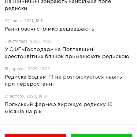
На Вінничині збирають найбільше поле
редиски
22 квітня, 2021, 18:11
Ранні овочі стрімко дешевшають
5 листопада, 2020, 14:28
У СФГ «Господар» на Полтавщині
хрестоцвітних блішок приманюють редискою
15 вересня, 2020, 12:22
Редиска Бодіам F1 не розтріскується навіть
при переростанні
21 лютого, 2020, 18:07
Польський фермер вирощує редиску 10
місяців на рік