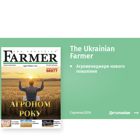
The Ukrainian
Farmer
Агроменеджери нового
покоління
Детальніше
Серпень2026