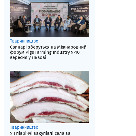
Тваринництво
Свинарі зберуться на Міжнародний
форум Pigs Farming Industry 9-10
вересня у Львові
Тваринництво
У І півріччі закупівлі сала за