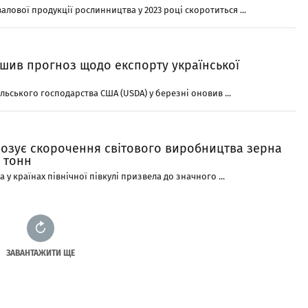
лової продукції рослинництва у 2023 році скоротиться ...
ьшив прогноз щодо експорту української
льського господарства США (USDA) у березні оновив ...
озує скорочення світового виробництва зерна
н тонн
 у країнах північної півкулі призвела до значного ...
ЗАВАНТАЖИТИ ЩЕ