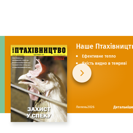
Наше Птахівницт
Ефективне тепло
Якість видно в темряві
Детальніш
Липень2026