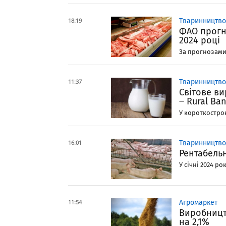
18:19
Тваринництво
ФАО прогн
2024 році
За прогнозами 
11:37
Тваринництво
Світове ви
‒ Rural Ba
У короткострок
16:01
Тваринництво
Рентабель
У січні 2024 р
11:54
Агромаркет
Виробницт
на 2,1%