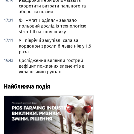
18:16
Квадрокоптери допомагають
скоротити витрати пального та
зберегти посіви
17:31
ФГ «Агат Поділля» заклало
польовий дослід із технологією
strip-till на соняшнику
17:11
У І півріччі закупівлі сала за
кордоном зросли більше ніж у 1,5
раза
16:43
Дослідження виявили гострий
дефіцит поживних елементів в
українських ґрунтах
Найближча подія