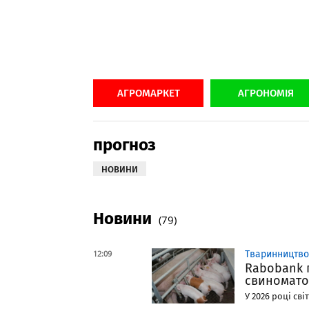
АГРОМАРКЕТ
АГРОНОМІЯ
прогноз
НОВИНИ
Новини
(79)
12:09
Тваринництво
Rabobank 
свиноматок
У 2026 році сві