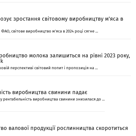
озує зростання світовому виробництву м'яса в
ФAО, світове виробництво м'яса в 2024 році сягне ...
робництво молока залишиться на рівні 2023 року,
nk
овій перспективі світовий попит і пропозиція на ...
ність виробництва свинини падає
оку рентабельність виробництва свинини знизилася до ...
во валової продукції рослинництва скоротиться