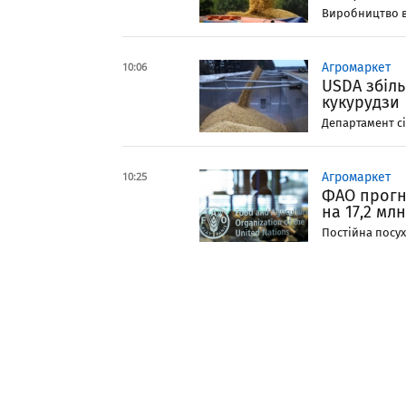
Виробництво ва
10:06
Агромаркет
USDA збіл
кукурудзи
Департамент сі
10:25
Агромаркет
ФАО прогн
на 17,2 мл
Постійна посуха