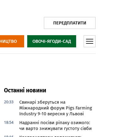
ПЕРЕДПЛАТИТИ
НИЦТВО
ОВОЧІ-ЯГОДИ-САД
Останні новини
20:33
Свинарі зберуться на
Міжнародний форум Pigs Farming
Industry 9-10 вересня у Львові
18:54
Надранні посіви ріпаку озимого:
чи варто знижувати густоту сівби