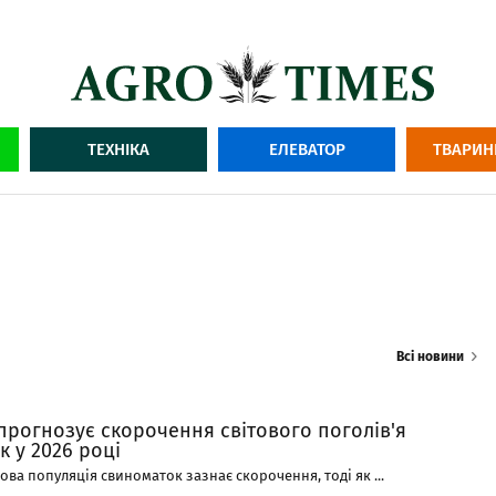
ТЕХНІКА
ЕЛЕВАТОР
ТВАРИН
Всі новини
прогнозує скорочення світового поголів'я
 у 2026 році
това популяція свиноматок зазнає скорочення, тоді як ...