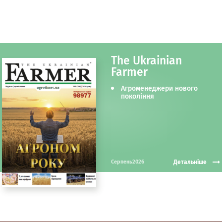
The Ukrainian
Farmer
Агроменеджери нового
покоління
Детальніше
Серпень2026