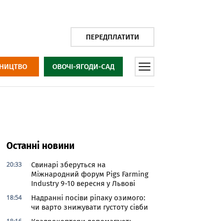
ПЕРЕДПЛАТИТИ
НИЦТВО
ОВОЧІ-ЯГОДИ-САД
Останні новини
20:33
Свинарі зберуться на
Міжнародний форум Pigs Farming
Industry 9-10 вересня у Львові
18:54
Надранні посіви ріпаку озимого:
чи варто знижувати густоту сівби