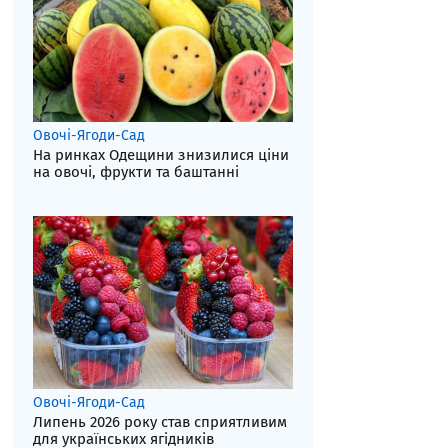
Овочі-Ягоди-Сад
На ринках Одещини знизилися ціни
на овочі, фрукти та баштанні
Овочі-Ягоди-Сад
Липень 2026 року став сприятливим
для українських ягідників