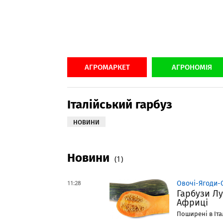
АГРОМАРКЕТ
АГРОНОМІЯ
Італійський гарбуз
НОВИНИ
Новини
(1)
11:28
Овочі-Ягоди-
Гарбузи Лу
Африці
Поширені в Іта