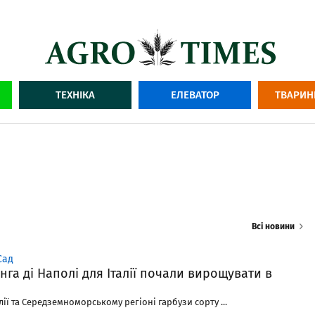
ТЕХНІКА
ЕЛЕВАТОР
ТВАРИН
Всі новини
Сад
нга ді Наполі для Італії почали вирощувати в
лії та Середземноморському регіоні гарбузи сорту ...