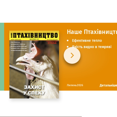
Наше Птахівницт
Ефективне тепло
Якість видно в темряві
Детальніш
Липень2026