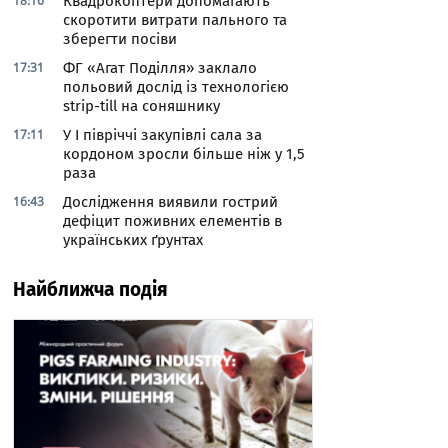
18:16
Квадрокоптери допомагають
скоротити витрати пального та
зберегти посіви
17:31
ФГ «Агат Поділля» заклало
польовий дослід із технологією
strip-till на соняшнику
17:11
У І півріччі закупівлі сала за
кордоном зросли більше ніж у 1,5
раза
16:43
Дослідження виявили гострий
дефіцит поживних елементів в
українських ґрунтах
Найближча подія