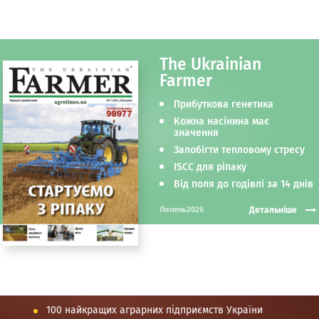
The Ukrainian
Farmer
Прибуткова генетика
Кожна насінина має
значення
Запобігти тепловому стресу
ISCC для ріпаку
Від поля до годівлі за 14 днів
Детальніше
Липень2026
100 найкращих аграрних підприємств України