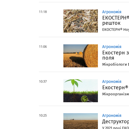
11:18
Агрономія
ЕКОСТЕРН®
решток
ЕКОСТЕРН® Ноу­т
11:06
Агрономія
Екостерн з
поля
Мікробіологи Б
10:37
Агрономія
Екостерн® 
Мікроорганізми
10:25
Агрономія
Деструкто
У 2021 році ЕК