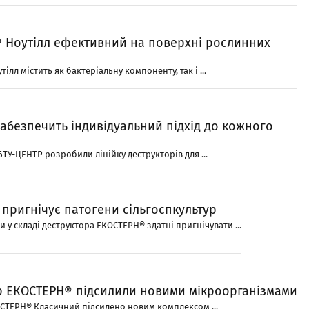
 Ноу­тілл ефективний на поверхні рослинних
ілл містить як бактеріальну компоненту, так і ...
абезпечить індивідуальний підхід до кожного
ТУ-­ЦЕНТР розробили лінійку деструкторів для ...
пригнічує патогени сільгоспкультур
 у складі деструктора ЕКОСТЕРН® здатні пригнічувати ...
р ЕКОСТЕРН® підсилили новими мікроорганізмами
ОСТЕРН® Класичний підсилено новим комплексом ...