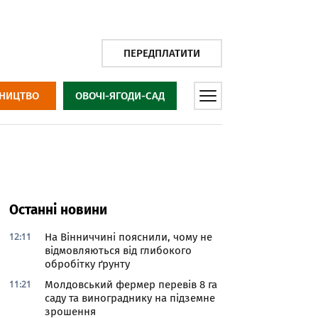
ПЕРЕДПЛАТИТИ
НИЦТВО
ОВОЧІ-ЯГОДИ-САД
Останні новини
12:11
На Вінниччині пояснили, чому не
відмовляються від глибокого
обробітку ґрунту
11:21
Молдовський фермер перевів 8 га
саду та винограднику на підземне
зрошення