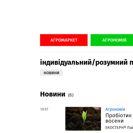
АГРОМАРКЕТ
АГРОНОМІЯ
індивідуальний/розумний пі
НОВИНИ
Новини
(6)
10:57
Агрономія
Пробіотик 
восени
ЕКОСТЕРН® Лайт