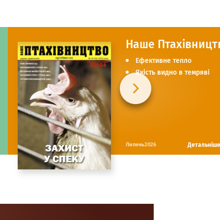
Наше Птахівницт
Ефективне тепло
Якість видно в темряві
Детальніш
Липень2026