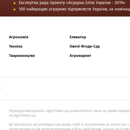
Експертна рада проекту «Аграрна Еліта України - 2019»
100 найкращих аграрних підприємств України, за номіна
Агрономія
Елеватор
Техніка
Овочі-Ягоди-Сад
Тваринництво
Агромаркет
0
Передрук матеріалів з AgroTimes.ua дозволяється лише за умови прямог
на AgroTimes.ua.
Всі матеріали, які розміщені на цьому сайті із посиланням на агентство
відтворенню та/чи розповсюдженню в будь-якій формі, інакше як із пис