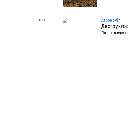
16:05
Агрономія
Деструкто
Поняття «дестр