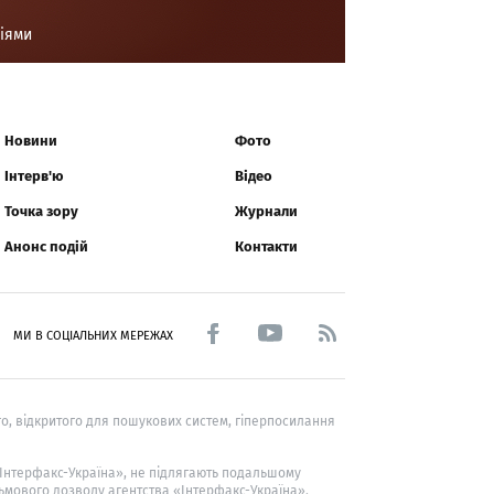
ціями
Новини
Фото
Інтерв'ю
Відео
Точка зору
Журнали
Анонс подій
Контакти
МИ В СОЦІАЛЬНИХ МЕРЕЖАХ
о, відкритого для пошукових систем, гіперпосилання
 «Інтерфакс-Україна», не підлягають подальшому
ьмового дозволу агентства «Інтерфакс-Україна».