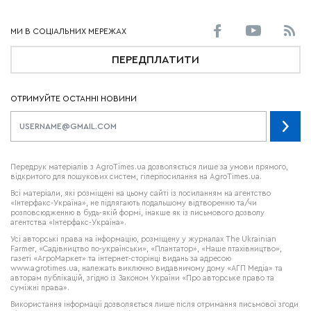
ПЕРЕДПЛАТИТИ
ОТРИМУЙТЕ ОСТАННІ НОВИНИ
Передрук матеріалів з AgroTimes.ua дозволяється лише за умови прямого,
відкритого для пошукових систем, гіперпосилання на AgroTimes.ua.
Всі матеріали, які розміщені на цьому сайті із посиланням на агентство
«Інтерфакс-Україна», не підлягають подальшому відтворенню та/чи
розповсюдженню в будь-якій формі, інакше як із письмового дозволу
агентства «Інтерфакс-Україна».
Усі авторські права на інформацію, розміщену у журналах
The Ukrainian
Farmer
, «Садівництво по-українськи», «Плантатор», «Наше птахівництво»,
газеті «АгроМаркет» та інтернет-сторінці видань за адресою
www.agrotimes.ua,
належать виключно видавничому дому «АГП Медіа» та
авторам публікацій, згідно із Законом України «Про авторське право та
суміжні права».
Використання інформації дозволяється лише після отримання письмової згоди