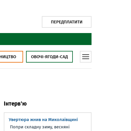
ПЕРЕДПЛАТИТИ
НИЦТВО
ОВОЧІ-ЯГОДИ-САД
Інтерв'ю
Увертюра жнив на Миколаївщині
Попри складну зиму, весняні