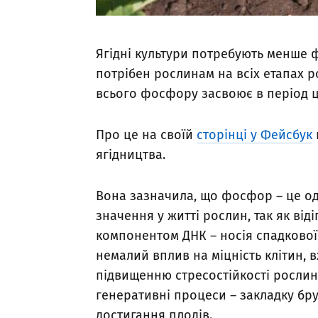
Ягідні культури потребують менше ф
потрібен рослинам на всіх етапах р
всього фосфору засвоює в період ц
Про це на своїй
сторінці у Фейсбук
ягідництва.
Вона зазначила, що фосфор – це од
значення у житті рослин, так як від
компонентом ДНК – носія спадкової 
немалий вплив на міцність клітин, в
підвищенню стресостійкості росли
генеративні процеси – закладку бру
достигання плодів.