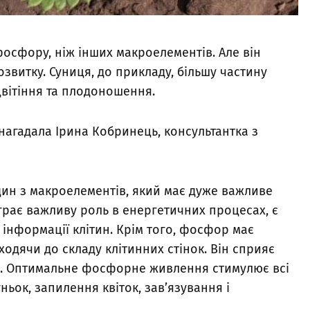
осфору, ніж інших макроелементів. Але він
озвитку. Суниця, до прикладу, більшу частину
вітіння та плодоношення.
нагадала Ірина Кобринець, консультантка з
ин з макроелементів, який має дуже важливе
іграє важливу роль в енергетичних процесах, є
інформації клітин. Крім того, фосфор має
ходячи до складу клітинних стінок. Він сприяє
н. Оптимальне фосфорне живлення стимулює всі
ньок, запилення квіток, зав’язування і