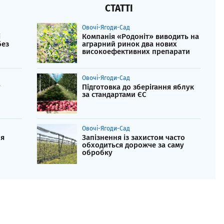
СТАТТІ
Овочі-Ягоди-Сад
і
Компанія «Родоніт» виводить на
без
аграрний ринок два нових
високоефективних препарати
Овочі-Ягоди-Сад
у
Підготовка до зберігання яблук
за стандартами ЄС
Овочі-Ягоди-Сад
ля
Запізнення із захистом часто
обходиться дорожче за саму
обробку