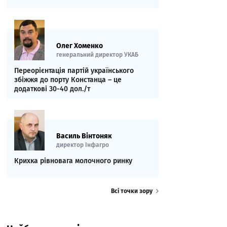
Олег Хоменко
генеральний директор УКАБ
Переорієнтація партій українського
збіжжя до порту Констанца – це
додаткові 30-40 дол./т
Василь Вінтоняк
директор Інфагро
Крихка рівновага молочного ринку
Всі точки зору