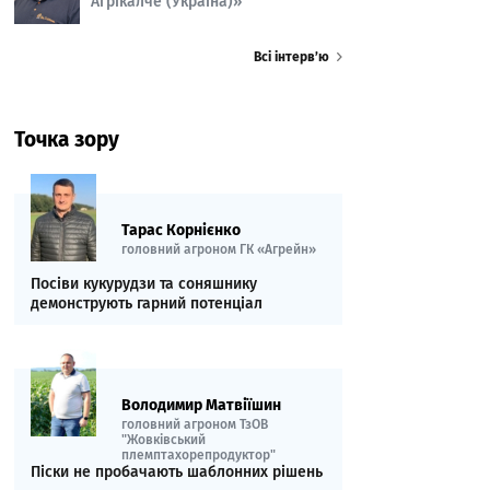
Агрікалче (Україна)»
Всі інтерв’ю
Точка зору
Тарас Корнієнко
головний агроном ГК «Агрейн»
Посіви кукурудзи та соняшнику
демонструють гарний потенціал
Володимир Матвіїшин
головний агроном ТзОВ
"Жовківський
племптахорепродуктор"
Піски не пробачають шаблонних рішень