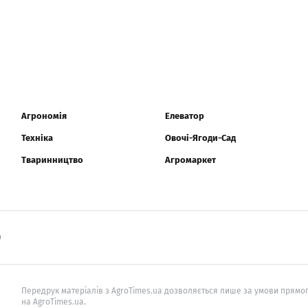
Агрономія
Елеватор
Техніка
Овочі-Ягоди-Сад
Тваринництво
Агромаркет
0
Передрук матеріалів з AgroTimes.ua дозволяється лише за умови прямог
на AgroTimes.ua.