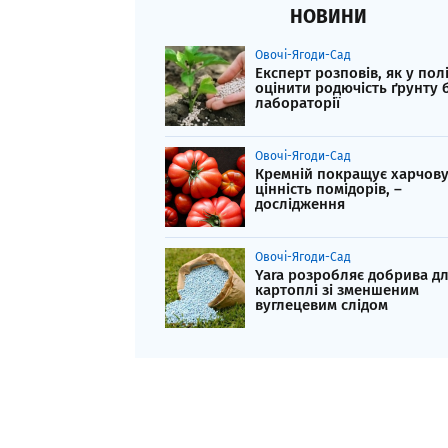
НОВИНИ
Овочі-Ягоди-Сад
Експерт розповів, як у пол
оцінити родючість ґрунту 
лабораторії
Овочі-Ягоди-Сад
Кремній покращує харчов
цінність помідорів, –
дослідження
Овочі-Ягоди-Сад
Yara розробляє добрива д
картоплі зі зменшеним
вуглецевим слідом