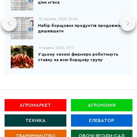
ціни м’яса
15 серпня, 2025, 15:08
Набір борщових продуктів продовжив
дешевшати
9 травня, 2025, 10:17
У цьому сезоні фермери робитимуть
ставку на всю борщову групу
АГРОМАРКЕТ
АГРОНОМІЯ
ТЕХНІКА
ЕЛЕВАТОР
ТВАРИННИЦТВО
ОВОЧІ-ЯГОДИ-САД