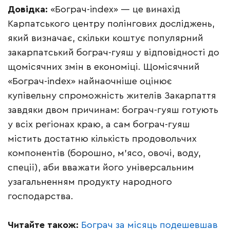
Довідка:
«Бограч-index» — це винахід
Карпатського центру полінгових досліджень,
який визначає, скільки коштує популярний
закарпатський бограч-гуяш у відповідності до
щомісячних змін в економіці. Щомісячний
«Бограч-index» найнаочніше оцінює
купівельну спроможність жителів Закарпаття
завдяки двом причинам: бограч-гуяш готують
у всіх регіонах краю, а сам бограч-гуяш
містить достатню кількість продовольчих
компонентів (борошно, м’ясо, овочі, воду,
спеції), аби вважати його універсальним
узагальненням продукту народного
господарства.
Читайте також:
Бограч за місяць подешевшав