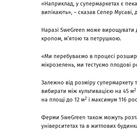
«Наприклад, у супермаркетах є пека
випікають», – сказав Сепер Мусаві, 
Наразі SweGreen може вирощувати до
кропом, м’ятою та петрушкою.
«Ми перебуваємо в процесі розшир
мікрозелень, ми тестуємо плодові р
Залежно від розміру супермаркету т
2
вибирати між культивацією на 45 м
2
на площі до 12 м
і максимум 116 рос
Ферми SweGreen також можуть розта
університетах та в житлових будинк