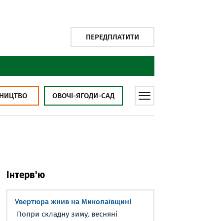
ПЕРЕДПЛАТИТИ
НИЦТВО
ОВОЧІ-ЯГОДИ-САД
Інтерв'ю
Увертюра жнив на Миколаївщині
Попри складну зиму, весняні