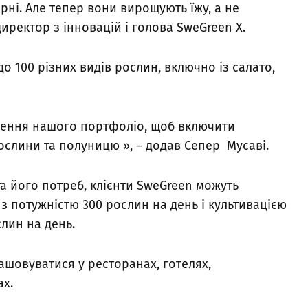
рні. Але тепер вони вирощують їжу, а не
директор з інновацій і голова SweGreen X.
 100 різних видів рослин, включно із салато,
ення нашого портфоліо, щоб включити
ослини та полуницю », – додав Сепер Мусаві.
а його потреб, клієнти SweGreen можуть
з потужністю 300 рослин на день і культивацією
лин на день.
шовуватися у ресторанах, готелях,
ах.