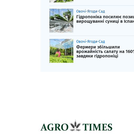
Овочі-Ягоди-Сад
Гідропоніка посилює позиц
вирощуванні суниці в Іспа
Овочі-Ягоди-Сад
Фермери збільшили
врожайність салату на 16
завдяки гідропоніці