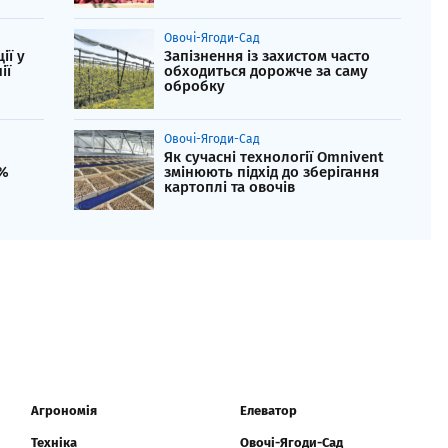
Овочі-Ягоди-Сад
ії у
Запізнення із захистом часто
нії
обходиться дорожче за саму
обробку
Овочі-Ягоди-Сад
Як сучасні технології Omnivent
0%
змінюють підхід до зберігання
картоплі та овочів
Агрономія
Елеватор
Техніка
Овочі-Ягоди-Сад