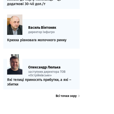
додаткові 30-40 дол./т
Василь Вінтоняк
директор Інфагро
Крихка рівновага молочного ринку
Олександр Люлька
заступник директора ТОВ
«Острійківське»
Які телиці приносять прибутки, а які ‒
збитки
Всі точки зору