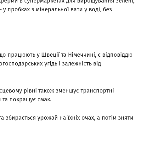
 ферми в супермаркетах для вирощування зелені,
 у пробках з мінеральної вати у воді, без
о працюють у Швеції та Німеччині, є відповіддю
огосподарських угідь і залежність від
ісцевому рівні також зменшує транспортні
 та покращує смак.
а збирається урожай на їхніх очах, а потім зняти