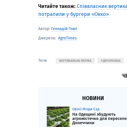
Читайте також:
Співвласник вертика
потрапили у бургери «Окко»
Автор:
Геннадій Гнип
AgroTimes
Джерело:
Теги:
ВЕРТИКАЛЬНА ФЕРМА
ГІДРОПОНІКА
Ч
НОВИНИ
Овочі-Ягоди-Сад
На Одещині збудують
агромістечко для переселе
Донеччини