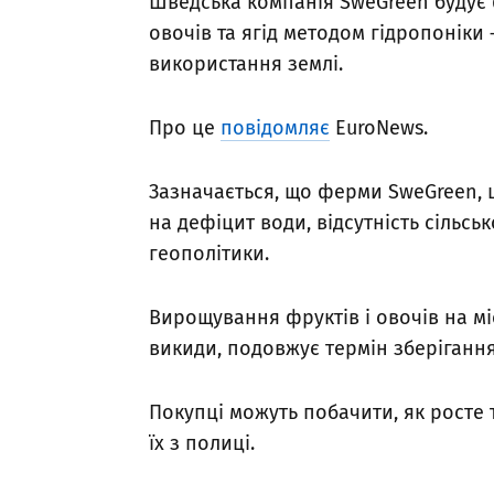
Шведська компанія SweGreen будує
овочів та ягід методом гідропоніки –
використання землі.
Про це
повідомляє
EuroNews.
Зазначається, що ферми SweGreen, щ
на дефіцит води, відсутність сільськ
геополітики.
Вирощування фруктів і овочів на м
викиди, подовжує термін зберігання
Покупці можуть побачити, як росте т
їх з полиці.