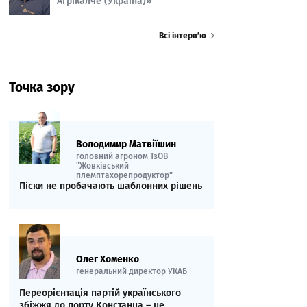
Агрікалче (Україна)»
Всі інтерв’ю
Точка зору
Володимир Матвіїшин
головний агроном ТзОВ
"Жовківський
племптахорепродуктор"
Піски не пробачають шаблонних рішень
Олег Хоменко
генеральний директор УКАБ
Переорієнтація партій українського
збіжжя до порту Констанца – це