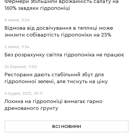
Фермери збільшили врожайність салату на
160% завдяки гідропоніці
8 квітня, 11:04
Відмова від досвічування в теплиці може
знизити собівартість гідропоніки на 25%
2 квітня, 11:54
Без розрахунку світла гідропоніка не працює
24 березня, 11:02
Ресторани дають стабільний збут для
гідропонної зелені, але тиснуть на ціну
4 грудня, 2025, 09:11
Лохина на гідропоніці вимагає гарно
дренованого грунту
ВСІ НОВИНИ