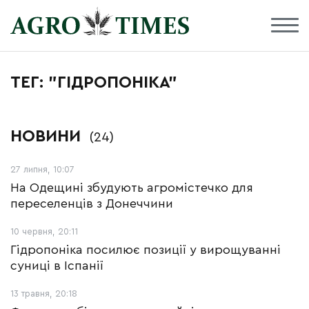
ТЕГ: "ГІДРОПОНІКА"
НОВИНИ
(24)
27 липня, 10:07
На Одещині збудують агромістечко для
переселенців з Донеччини
10 червня, 20:11
Гідропоніка посилює позиції у вирощуванні
суниці в Іспанії
13 травня, 20:18